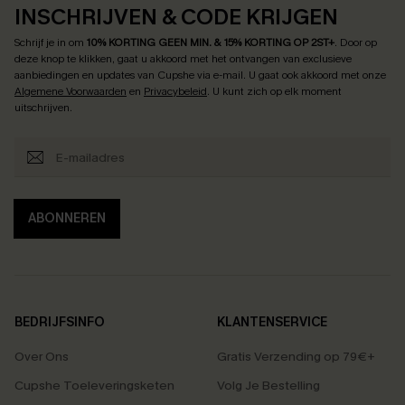
INSCHRIJVEN & CODE KRIJGEN
Schrijf je in om
10% KORTING GEEN MIN. & 15% KORTING OP 2ST+
.
Door op
deze knop te klikken, gaat u akkoord met het ontvangen van exclusieve
aanbiedingen en updates van Cupshe via e-mail. U gaat ook akkoord met onze
Algemene Voorwaarden
en
Privacybeleid
. U kunt zich op elk moment
uitschrijven.
ABONNEREN
BEDRIJFSINFO
KLANTENSERVICE
Over Ons
Gratis Verzending op 79€+
Cupshe Toeleveringsketen
Volg Je Bestelling