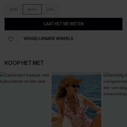
S(38)
M(40)
L(42)
LAAT HET ME WETEN
VERGELIJKBARE WINKELS
KOOP HET MET