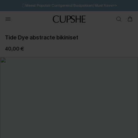
🩱
Meest Populair Corrigerend Badpakken| Must Have>>
💌Abonneer je & ontvang tot 15% korting>>
👙
Koop 3, krijg 15% korting | CODE: SW15
Tide Dye abstracte bikiniset
40,00 €