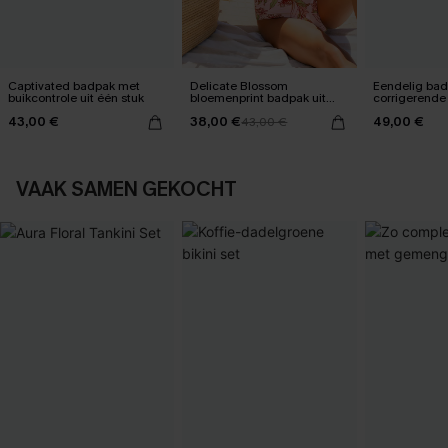
Captivated badpak met
Delicate Blossom
Eendelig ba
buikcontrole uit één stuk
bloemenprint badpak uit
corrigerende
één stuk
een vervaag
43,00 €
38,00 €
49,00 €
43,00 €
zonsonderg
VAAK SAMEN GEKOCHT