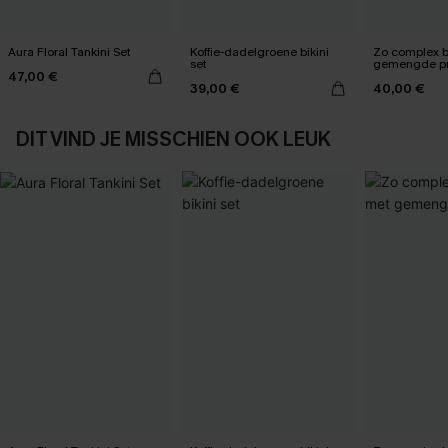
Aura Floral Tankini Set
Koffie-dadelgroene bikini
Zo complex bi
set
gemengde pr
47,00 €
39,00 €
40,00 €
DIT VIND JE MISSCHIEN OOK LEUK