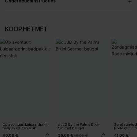
Onderhoudsinstructies
KOOP HET MET
Op avontuur: Luipaardprint
x JJD By the Palms Bikini
Zondagmidda
badpak uit één stuk
Set met beugel
Rode minijur
40,00 €
36,00 €
41,00 €
40,00 €