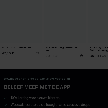
Aura Floral Tankini Set
Koffie-dadelgroene bikini
x JJD By the 
set
Set met beug
47,00 €
39,00 €
36,00 €
40,
Download en ontgrendel exclusieve voordelen
BELEEF MEER MET DE APP
10% korting voor nieuwe klanten
Wees als eerste op de hoogte van exclusieve drops