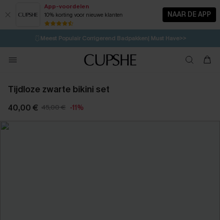
App-voordelen
NAAR DE APP
10% korting voor nieuwe klanten
LAATSTE KANS
⚡️
| Tot 50% korting>>
🩱
Meest Populair Corrigerend Badpakken| Must Have>>
💌Abonneer je & ontvang tot 15% korting>>
👙
Koop 3, krijg 15% korting | CODE: SW15
Tijdloze zwarte bikini set
40,00 €
45,00 €
-11%