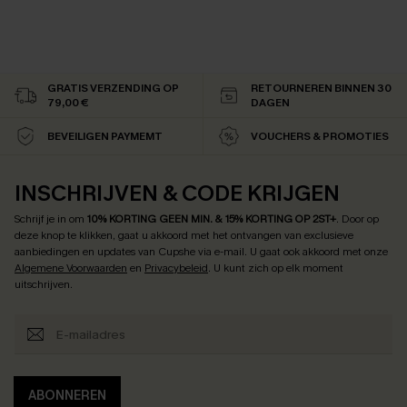
GRATIS VERZENDING OP
RETOURNEREN BINNEN 30
79,00 €
DAGEN
BEVEILIGEN PAYMEMT
VOUCHERS & PROMOTIES
INSCHRIJVEN & CODE KRIJGEN
Schrijf je in om
10% KORTING GEEN MIN. & 15% KORTING OP 2ST+
.
Door op
deze knop te klikken, gaat u akkoord met het ontvangen van exclusieve
aanbiedingen en updates van Cupshe via e-mail. U gaat ook akkoord met onze
Algemene Voorwaarden
en
Privacybeleid
. U kunt zich op elk moment
uitschrijven.
ABONNEREN