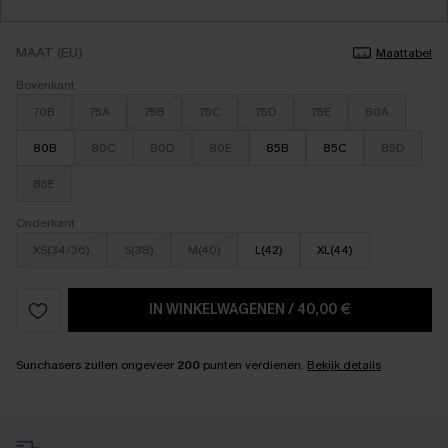
MAAT (EU)
Maattabel
Bovenkant
70B
75A
75B
75C
75D
75E
80A
80B
80C
80D
80E
85B
85C
85D
85E
Onderkant
XS(34/36)
S(38)
M(40)
L(42)
XL(44)
IN WINKELWAGENEN
/
40,00 €
Sunchasers zullen ongeveer
200
punten verdienen.
Bekijk details