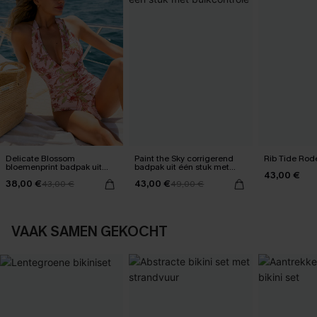
Delicate Blossom
Paint the Sky corrigerend
Rib Tide Rode
bloemenprint badpak uit
badpak uit één stuk met
43,00 €
één stuk
buikcontrole
38,00 €
43,00 €
43,00 €
49,00 €
VAAK SAMEN GEKOCHT