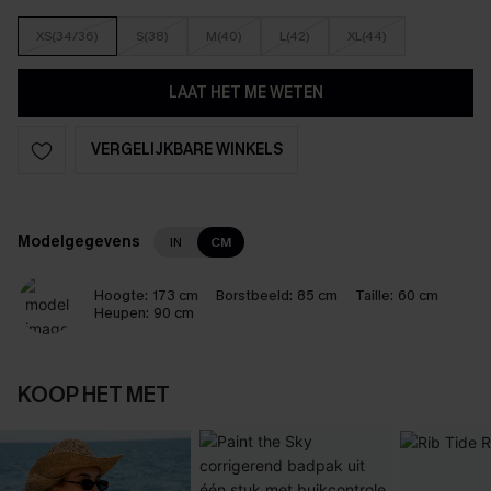
XS(34/36)
S(38)
M(40)
L(42)
XL(44)
LAAT HET ME WETEN
VERGELIJKBARE WINKELS
Modelgegevens
IN
CM
Hoogte:
173 cm
Borstbeeld:
85 cm
Taille:
60 cm
Heupen:
90 cm
KOOP HET MET