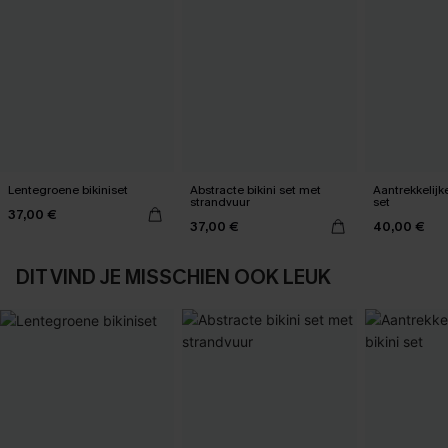
Lentegroene bikiniset
Abstracte bikini set met
Aantrekkelijk
strandvuur
set
37,00 €
37,00 €
40,00 €
DIT VIND JE MISSCHIEN OOK LEUK