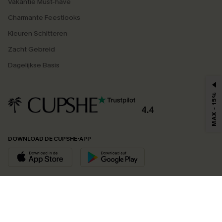
Vakantie Must-have
Charmante Feestlooks
Kleuren Schitteren
Zacht Gebreid
Dagelijkse Basis
MAX - 15%
4.4
DOWNLOAD DE CUPSHE-APP
VOLG ONS OP