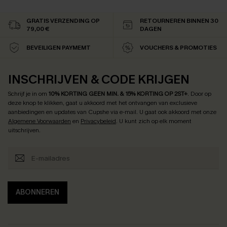
GRATIS VERZENDING OP
RETOURNEREN BINNEN 30
79,00 €
DAGEN
BEVEILIGEN PAYMEMT
VOUCHERS & PROMOTIES
INSCHRIJVEN & CODE KRIJGEN
Schrijf je in om
10% KORTING GEEN MIN. & 15% KORTING OP 2ST+
.
Door op
deze knop te klikken, gaat u akkoord met het ontvangen van exclusieve
aanbiedingen en updates van Cupshe via e-mail. U gaat ook akkoord met onze
Algemene Voorwaarden
en
Privacybeleid
. U kunt zich op elk moment
uitschrijven.
ABONNEREN