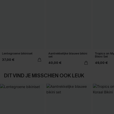
Lentegroene bikiniset
Aantrekkelijke blauwe bikini
Tropics on M
set
Bikini Set
37,00 €
40,00 €
49,00 €
DIT VIND JE MISSCHIEN OOK LEUK