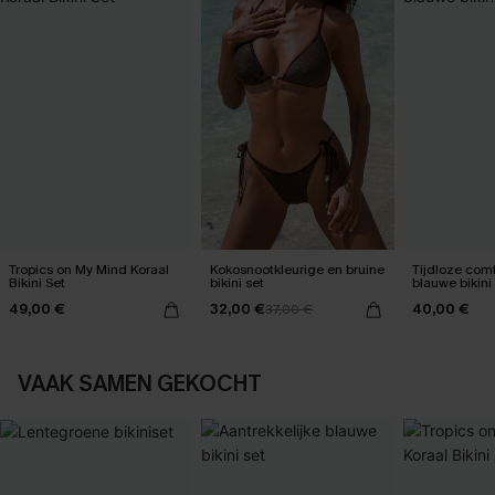
Tropics on My Mind Koraal
Kokosnootkleurige en bruine
Tijdloze com
Bikini Set
bikini set
blauwe bikini
49,00 €
32,00 €
40,00 €
37,00 €
VAAK SAMEN GEKOCHT