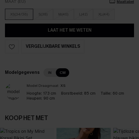
MAAT (EU)
Maattabel
XS(34/36)
S(38)
M(40)
L(42)
XL(44)
LAAT HET ME WETEN
VERGELIJKBARE WINKELS
Modelgegevens
IN
CM
Model Draagmaat:
XS
Hoogte:
173 cm
Borstbeeld:
85 cm
Taille:
60 cm
Heupen:
90 cm
KOOP HET MET