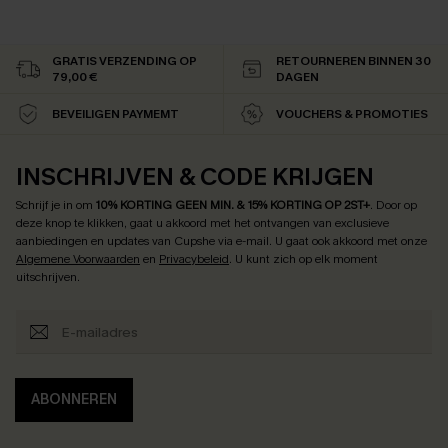
GRATIS VERZENDING OP
RETOURNEREN BINNEN 30
79,00 €
DAGEN
BEVEILIGEN PAYMEMT
VOUCHERS & PROMOTIES
INSCHRIJVEN & CODE KRIJGEN
Schrijf je in om
10% KORTING GEEN MIN. & 15% KORTING OP 2ST+
.
Door op
deze knop te klikken, gaat u akkoord met het ontvangen van exclusieve
aanbiedingen en updates van Cupshe via e-mail. U gaat ook akkoord met onze
Algemene Voorwaarden
en
Privacybeleid
. U kunt zich op elk moment
uitschrijven.
ABONNEREN