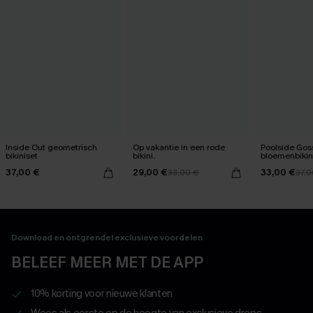
Inside Out geometrisch
Op vakantie in een rode
Poolside Gos
bikiniset
bikini.
bloemenbikini
37,00 €
29,00 €
33,00 €
33,00 €
37,0
Download en ontgrendel exclusieve voordelen
BELEEF MEER MET DE APP
10% korting voor nieuwe klanten
Wees als eerste op de hoogte van exclusieve drops