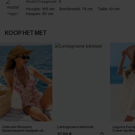
Model Draagmaat:
S
Hoogte:
165 cm
Borstbeeld:
79 cm
Taille:
61 cm
Heupen:
90 cm
KOOP HET MET
Delicate Blossom
Lentegroene bikiniset
Laguna Esca
bloemenprint badpak uit
Cover-Up Mini
37,00 €
één stuk