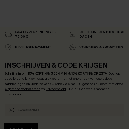
GRATIS VERZENDING OP
RETOURNEREN BINNEN 30
79,00 €
DAGEN
BEVEILIGEN PAYMEMT
VOUCHERS & PROMOTIES
INSCHRIJVEN & CODE KRIJGEN
Schrijf je in om
10% KORTING GEEN MIN. & 15% KORTING OP 2ST+
.
Door op
deze knop te klikken, gaat u akkoord met het ontvangen van exclusieve
aanbiedingen en updates van Cupshe via e-mail. U gaat ook akkoord met onze
Algemene Voorwaarden
en
Privacybeleid
. U kunt zich op elk moment
uitschrijven.