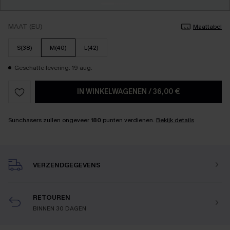
MAAT (EU)
Maattabel
S(38)
M(40)
L(42)
Geschatte levering: 19 aug.
IN WINKELWAGENEN
/
36,00 €
Sunchasers zullen ongeveer
180
punten verdienen.
Bekijk details
VERZENDGEGEVENS
RETOUREN
BINNEN 30 DAGEN