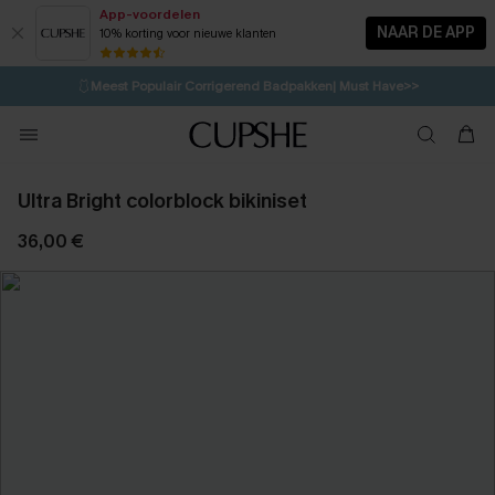
App-voordelen
NAAR DE APP
10% korting voor nieuwe klanten
LAATSTE KANS
⚡️
| Tot 50% korting>>
🩱
Meest Populair Corrigerend Badpakken| Must Have>>
💌Abonneer je & ontvang tot 15% korting>>
👙
Koop 3, krijg 15% korting | CODE: SW15
Ultra Bright colorblock bikiniset
36,00 €