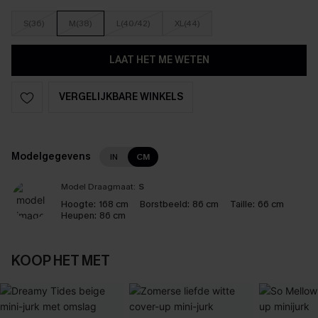
S(36)
M(38)
L(40/42)
XL(44)
LAAT HET ME WETEN
VERGELIJKBARE WINKELS
Modelgegevens
IN
CM
Model Draagmaat:
S
Hoogte:
168 cm
Borstbeeld:
86 cm
Taille:
66 cm
Heupen:
86 cm
KOOP HET MET