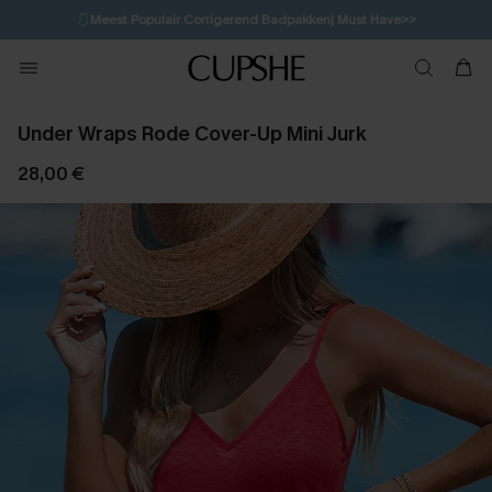
🩱
Meest Populair Corrigerend Badpakken| Must Have>>
💌Abonneer je & ontvang tot 15% korting>>
👙
Koop 3, krijg 15% korting | CODE: SW15
Under Wraps Rode Cover-Up Mini Jurk
28,00 €