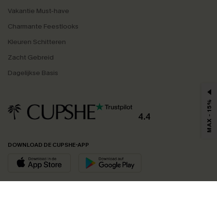
Vakantie Must-have
Charmante Feestlooks
Kleuren Schitteren
Zacht Gebreid
Dagelijkse Basis
MAX - 15%
4.4
DOWNLOAD DE CUPSHE-APP
VOLG ONS OP