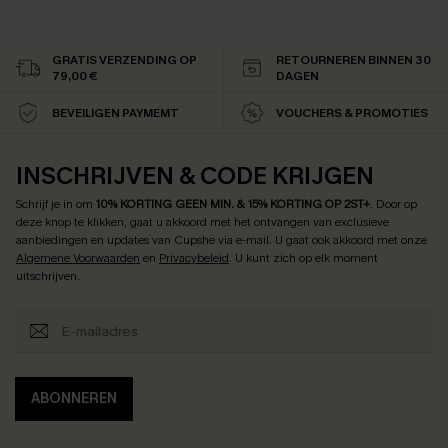
GRATIS VERZENDING OP
RETOURNEREN BINNEN 30
79,00 €
DAGEN
BEVEILIGEN PAYMEMT
VOUCHERS & PROMOTIES
INSCHRIJVEN & CODE KRIJGEN
Schrijf je in om
10% KORTING GEEN MIN. & 15% KORTING OP 2ST+
.
Door op
deze knop te klikken, gaat u akkoord met het ontvangen van exclusieve
aanbiedingen en updates van Cupshe via e-mail. U gaat ook akkoord met onze
Algemene Voorwaarden
en
Privacybeleid
. U kunt zich op elk moment
uitschrijven.
ABONNEREN