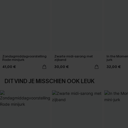
Zondagmiddagvoorstelling
Zwarte midi-sarong met
In the Momen
Rode minijurk
zijband
jurk
41,00 €
30,00 €
32,00 €
DIT VIND JE MISSCHIEN OOK LEUK