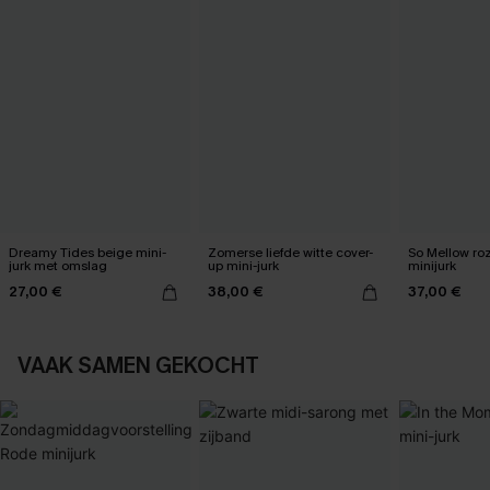
Dreamy Tides beige mini-
Zomerse liefde witte cover-
So Mellow ro
jurk met omslag
up mini-jurk
minijurk
27,00 €
38,00 €
37,00 €
VAAK SAMEN GEKOCHT