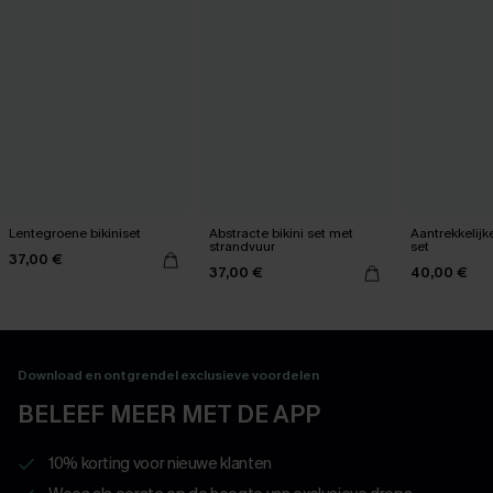
Lentegroene bikiniset
Abstracte bikini set met
Aantrekkelijk
strandvuur
set
37,00 €
37,00 €
40,00 €
Download en ontgrendel exclusieve voordelen
BELEEF MEER MET DE APP
10% korting voor nieuwe klanten