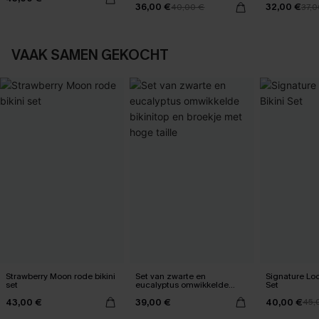
36,00 €
32,00 €
40,00 €
37,0
VAAK SAMEN GEKOCHT
Strawberry Moon rode bikini
Set van zwarte en
Signature Loo
set
eucalyptus omwikkelde
Set
bikinitop en broekje met
43,00 €
39,00 €
40,00 €
hoge taille
45,