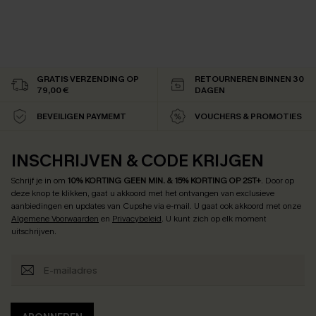
GRATIS VERZENDING OP
RETOURNEREN BINNEN 30
79,00 €
DAGEN
BEVEILIGEN PAYMEMT
VOUCHERS & PROMOTIES
INSCHRIJVEN & CODE KRIJGEN
Schrijf je in om
10% KORTING GEEN MIN. & 15% KORTING OP 2ST+
.
Door op
deze knop te klikken, gaat u akkoord met het ontvangen van exclusieve
aanbiedingen en updates van Cupshe via e-mail. U gaat ook akkoord met onze
Algemene Voorwaarden
en
Privacybeleid
. U kunt zich op elk moment
uitschrijven.