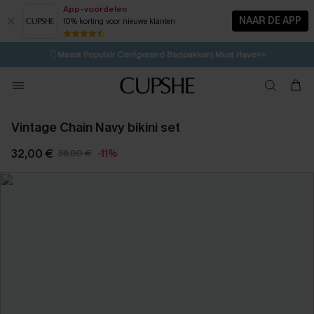
App-voordelen
NAAR DE APP
10% korting voor nieuwe klanten
LAATSTE KANS
⚡️
| Tot 50% korting>>
🩱
Meest Populair Corrigerend Badpakken| Must Have>>
💌Abonneer je & ontvang tot 15% korting>>
👙
Koop 3, krijg 15% korting | CODE: SW15
Vintage Chain Navy bikini set
32,00 €
36,00 €
-11%