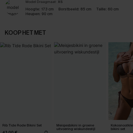
Model Draagmaat:
XS
Hoogte:
173 cm
Borstbeeld:
85 cm
Taille:
60 cm
Heupen:
90 cm
KOOP HET MET
Rib Tide Rode Bikini Set
Meisjesbikini in groene
Kokosnootkle
uitvoering wiskundestijl
bikini set
43,00 €