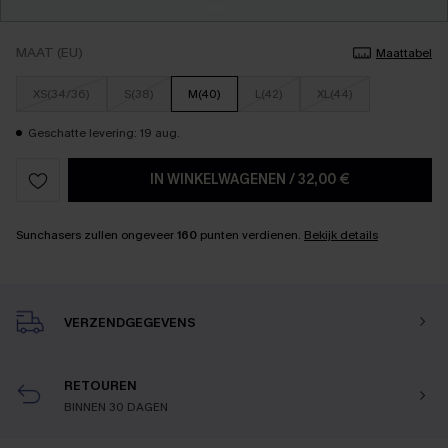
MAAT (EU)
Maattabel
XS(34/36)
S(38)
M(40)
L(42)
XL(44)
Geschatte levering: 19 aug.
IN WINKELWAGENEN
/
32,00 €
Sunchasers zullen ongeveer
160
punten verdienen.
Bekijk details
VERZENDGEGEVENS
RETOUREN
BINNEN 30 DAGEN