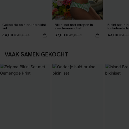
Gekoelde cola bruine bikini
Bikini set met strepen in
Bikini set in
set
zeedierenmotief
fonkelende li
34,00 €
37,00 €
43,00 €
43,00 €
42,00 €
49,
VAAK SAMEN GEKOCHT