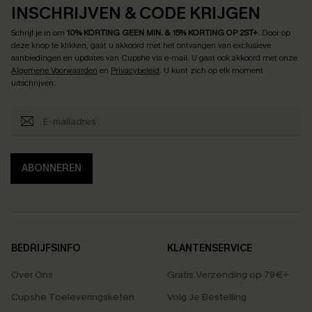
INSCHRIJVEN & CODE KRIJGEN
Schrijf je in om
10% KORTING GEEN MIN. & 15% KORTING OP 2ST+
.
Door op
deze knop te klikken, gaat u akkoord met het ontvangen van exclusieve
aanbiedingen en updates van Cupshe via e-mail. U gaat ook akkoord met onze
Algemene Voorwaarden
en
Privacybeleid
. U kunt zich op elk moment
uitschrijven.
ABONNEREN
BEDRIJFSINFO
KLANTENSERVICE
Over Ons
Gratis Verzending op 79€+
Cupshe Toeleveringsketen
Volg Je Bestelling