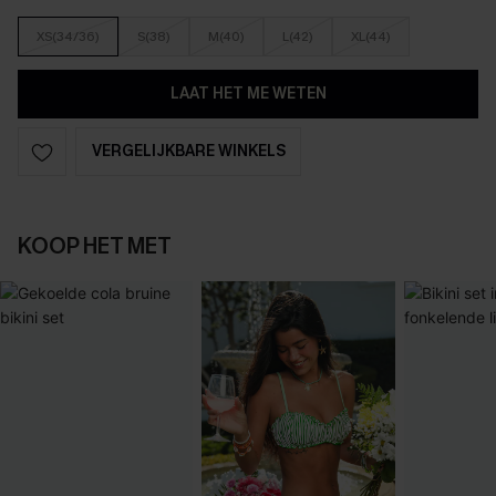
XS(34/36)
S(38)
M(40)
L(42)
XL(44)
LAAT HET ME WETEN
VERGELIJKBARE WINKELS
KOOP HET MET