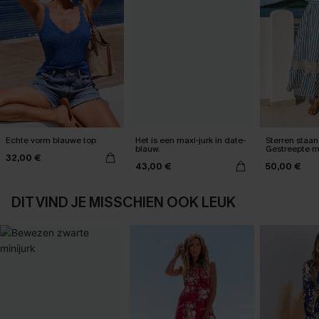
Echte vorm blauwe top
Het is een maxi-jurk in date-
Sterren staan 
blauw.
Gestreepte m
32,00 €
43,00 €
50,00 €
DIT VIND JE MISSCHIEN OOK LEUK