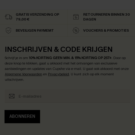
GRATIS VERZENDING OP
RETOURNEREN BINNEN 30
79,00 €
DAGEN
BEVEILIGEN PAYMEMT
VOUCHERS & PROMOTIES
INSCHRIJVEN & CODE KRIJGEN
Schrijf je in om
10% KORTING GEEN MIN. & 15% KORTING OP 2ST+
.
Door op
deze knop te klikken, gaat u akkoord met het ontvangen van exclusieve
aanbiedingen en updates van Cupshe via e-mail. U gaat ook akkoord met onze
Algemene Voorwaarden
en
Privacybeleid
. U kunt zich op elk moment
uitschrijven.
ABONNEREN