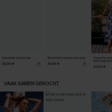
Gezonde zwarte top
Movement zwarte mini-jurk
Tropische max
hele dag do
25,00 €
41,00 €
kan worden
47,00 €
VAAK SAMEN GEKOCHT