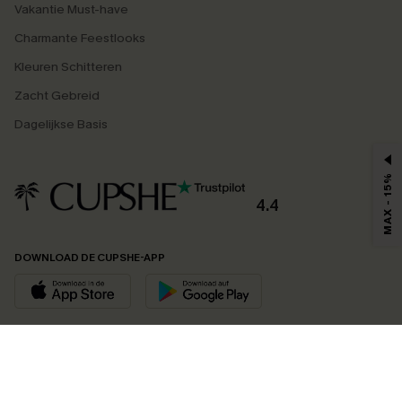
Vakantie Must-have
Charmante Feestlooks
Kleuren Schitteren
Zacht Gebreid
Dagelijkse Basis
MAX - 15%
4.4
DOWNLOAD DE CUPSHE-APP
VOLG ONS OP