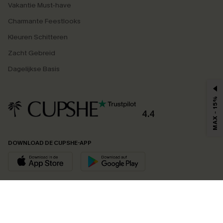
Vakantie Must-have
Charmante Feestlooks
Kleuren Schitteren
Zacht Gebreid
Dagelijkse Basis
MAX - 15%
4.4
DOWNLOAD DE CUPSHE-APP
VOLG ONS OP