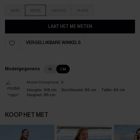
S(36)
M(38)
L(40/42)
XL(44)
LAAT HET ME WETEN
VERGELIJKBARE WINKELS
Modelgegevens
IN
CM
Model Draagmaat:
S
Hoogte:
168 cm
Borstbeeld:
86 cm
Taille:
66 cm
Heupen:
86 cm
KOOP HET MET