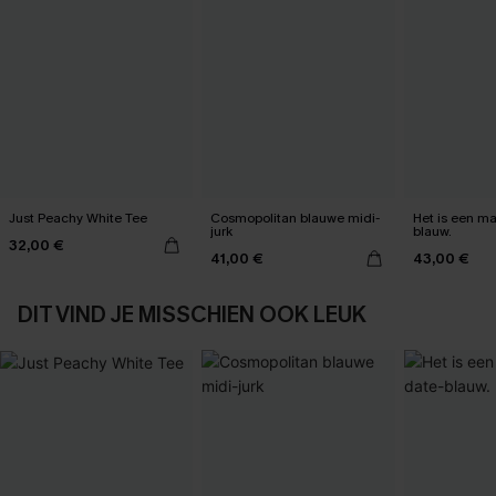
Just Peachy White Tee
Cosmopolitan blauwe midi-
Het is een max
jurk
blauw.
32,00 €
41,00 €
43,00 €
DIT VIND JE MISSCHIEN OOK LEUK