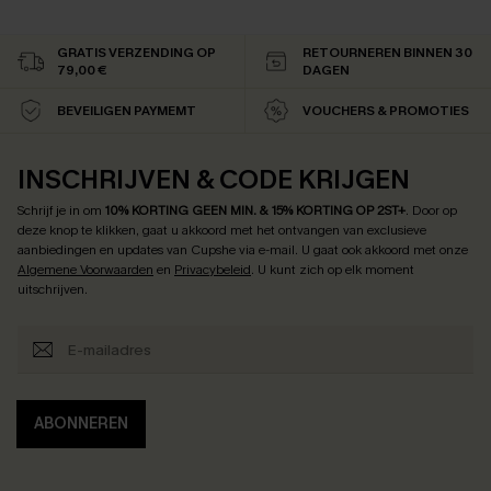
GRATIS VERZENDING OP
RETOURNEREN BINNEN 30
79,00 €
DAGEN
BEVEILIGEN PAYMEMT
VOUCHERS & PROMOTIES
INSCHRIJVEN & CODE KRIJGEN
Schrijf je in om
10% KORTING GEEN MIN. & 15% KORTING OP 2ST+
.
Door op
deze knop te klikken, gaat u akkoord met het ontvangen van exclusieve
aanbiedingen en updates van Cupshe via e-mail. U gaat ook akkoord met onze
Algemene Voorwaarden
en
Privacybeleid
. U kunt zich op elk moment
uitschrijven.
ABONNEREN