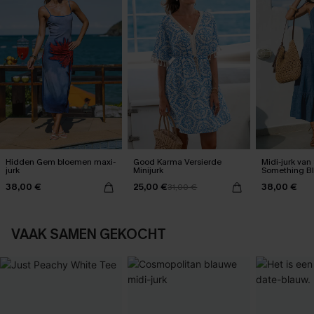
Hidden Gem bloemen maxi-
Good Karma Versierde
Midi-jurk van 
jurk
Minijurk
Something B
38,00 €
25,00 €
38,00 €
31,00 €
VAAK SAMEN GEKOCHT