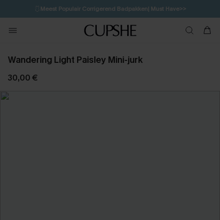
🩱
Meest Populair Corrigerend Badpakken| Must Have>>
💌Abonneer je & ontvang tot 15% korting>>
👙
Koop 3, krijg 15% korting | CODE: SW15
Wandering Light Paisley Mini-jurk
30,00 €