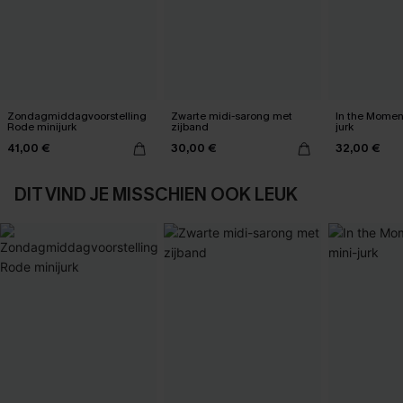
Zondagmiddagvoorstelling
Zwarte midi-sarong met
In the Momen
Rode minijurk
zijband
jurk
41,00 €
30,00 €
32,00 €
DIT VIND JE MISSCHIEN OOK LEUK