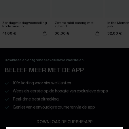
Zondagmiddagvoorstelling
Zwarte midi-sarong met
In the Momen
Rode minijurk
zijband
jurk
41,00 €
30,00 €
32,00 €
Download en ontgrendel exclusieve voordelen
BELEEF MEER MET DE APP
10% korting voor nieuwe klanten
Wees als eerste op de hoogte van exclusieve drops
Real-time besteltracking
Geniet van eenvoudig retourneren via de app
DOWNLOAD DE CUPSHE-APP