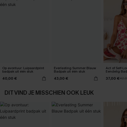
Op avontuur: Luipaardprint
Everlasting Summer Blauw
Act of Self-L
badpak uit één stuk
Badpak uit één stuk
Eendelig Ba
40,00 €
43,00 €
37,00 €
42,
DIT VIND JE MISSCHIEN OOK LEUK