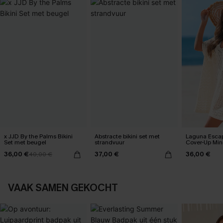
x JJD By the Palms Bikini
Abstracte bikini set met
Laguna Esca
Set met beugel
strandvuur
Cover-Up Mini
36,00 €
37,00 €
36,00 €
40,00 €
VAAK SAMEN GEKOCHT