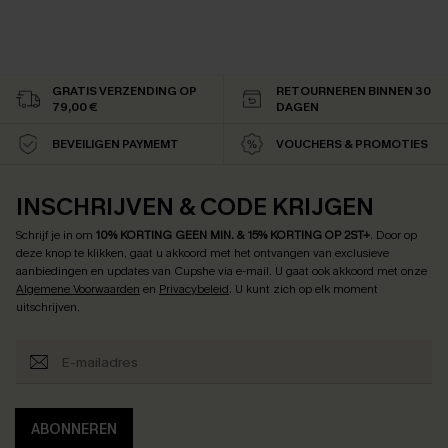
GRATIS VERZENDING OP
RETOURNEREN BINNEN 30
79,00 €
DAGEN
BEVEILIGEN PAYMEMT
VOUCHERS & PROMOTIES
INSCHRIJVEN & CODE KRIJGEN
Schrijf je in om
10% KORTING GEEN MIN. & 15% KORTING OP 2ST+
.
Door op
deze knop te klikken, gaat u akkoord met het ontvangen van exclusieve
aanbiedingen en updates van Cupshe via e-mail. U gaat ook akkoord met onze
Algemene Voorwaarden
en
Privacybeleid
. U kunt zich op elk moment
uitschrijven.
ABONNEREN