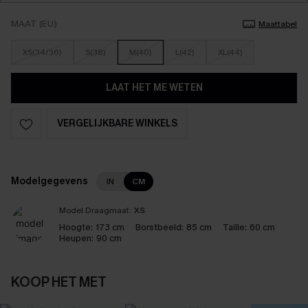
MAAT (EU)
Maattabel
XS(34/36)
S(38)
M(40)
L(42)
XL(44)
LAAT HET ME WETEN
VERGELIJKBARE WINKELS
Modelgegevens
IN
CM
Model Draagmaat:
XS
Hoogte:
173 cm
Borstbeeld:
85 cm
Taille:
60 cm
Heupen:
90 cm
KOOP HET MET