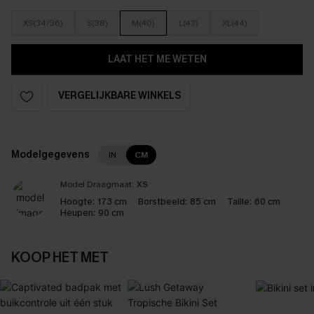
XS(34/36)
S(38)
M(40)
L(42)
XL(44)
LAAT HET ME WETEN
VERGELIJKBARE WINKELS
Modelgegevens
IN
CM
Model Draagmaat:
XS
Hoogte:
173 cm
Borstbeeld:
85 cm
Taille:
60 cm
Heupen:
90 cm
KOOP HET MET