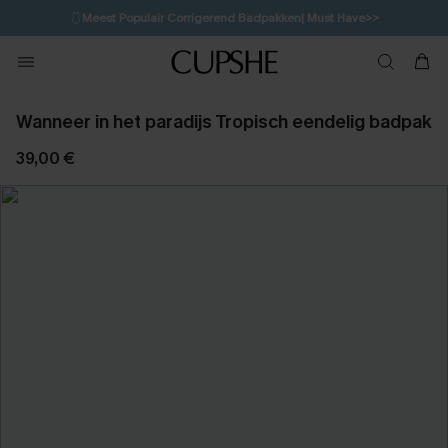
🩱
Meest Populair Corrigerend Badpakken| Must Have>>
💌Abonneer je & ontvang tot 15% korting>>
👙
Koop 3, krijg 15% korting | CODE: SW15
Wanneer in het paradijs Tropisch eendelig badpak
39,00 €