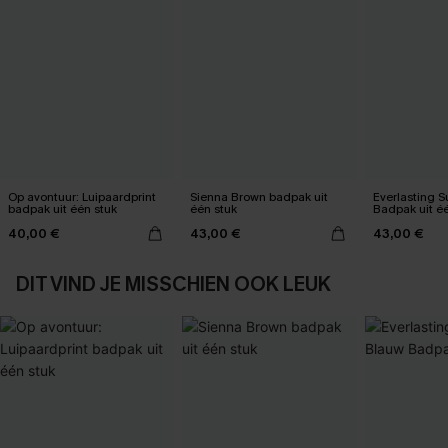
Op avontuur: Luipaardprint
Sienna Brown badpak uit
Everlasting 
badpak uit één stuk
één stuk
Badpak uit é
40,00 €
43,00 €
43,00 €
DIT VIND JE MISSCHIEN OOK LEUK