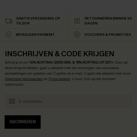
GRATIS VERZENDING OP
RETOURNEREN BINNEN 30
79,00 €
DAGEN
BEVEILIGEN PAYMEMT
VOUCHERS & PROMOTIES
INSCHRIJVEN & CODE KRIJGEN
Schrijf je in om
10% KORTING GEEN MIN. & 15% KORTING OP 2ST+
.
Door op
deze knop te klikken, gaat u akkoord met het ontvangen van exclusieve
aanbiedingen en updates van Cupshe via e-mail. U gaat ook akkoord met onze
Algemene Voorwaarden
en
Privacybeleid
. U kunt zich op elk moment
uitschrijven.
ABONNEREN