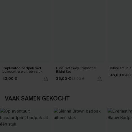
Captivated badpak met
Lush Getaway Tropische
Bikini set in
buikcontrole uit één stuk
Bikini Set
38,00 €
43,
43,00 €
38,00 €
43,00 €
VAAK SAMEN GEKOCHT