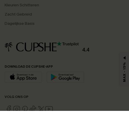
Kleuren Schitteren
Zacht Gebreid
Dagelijkse Basis
4.4
MAX - 15%
DOWNLOAD DE CUPSHE-APP
VOLG ONS OP