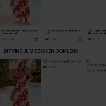
Bondi Bloom maxi-jurk met
In the Moment zwarte mini-
Zondagmidda
bloemenprint
jurk
Rode minijur
50,00 €
32,00 €
41,00 €
DIT VIND JE MISSCHIEN OOK LEUK