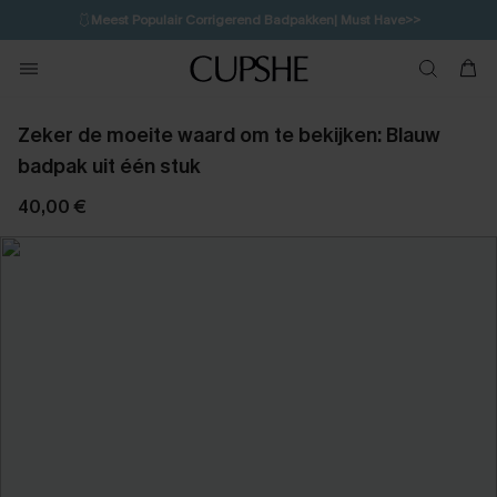
🩱
Meest Populair Corrigerend Badpakken| Must Have>>
💌Abonneer je & ontvang tot 15% korting>>
👙
Koop 3, krijg 15% korting | CODE: SW15
Zeker de moeite waard om te bekijken: Blauw
badpak uit één stuk
40,00 €