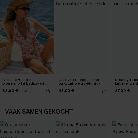
Delicate Blossom
Captivated badpak met
Dreamy Tides
bloemenprint badpak uit
buikcontrole uit één stuk
jurk met oms
één stuk
38,00 €
43,00 €
27,00 €
43,00 €
VAAK SAMEN GEKOCHT