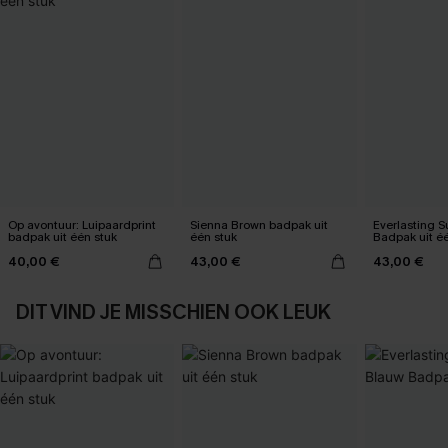
Op avontuur: Luipaardprint
Sienna Brown badpak uit
Everlasting 
badpak uit één stuk
één stuk
Badpak uit é
40,00 €
43,00 €
43,00 €
DIT VIND JE MISSCHIEN OOK LEUK