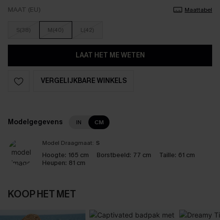
MAAT (EU)
Maattabel
S(38)
M(40)
L(42)
LAAT HET ME WETEN
VERGELIJKBARE WINKELS
Modelgegevens
IN
CM
Model Draagmaat:
S
Hoogte:
165 cm
Borstbeeld:
77 cm
Taille:
61 cm
Heupen:
81 cm
KOOP HET MET