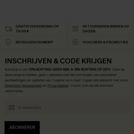
GRATIS VERZENDING OP
RETOURNEREN BINNEN 30
79,00 €
DAGEN
BEVEILIGEN PAYMEMT
VOUCHERS & PROMOTIES
INSCHRIJVEN & CODE KRIJGEN
Schrijf je in om
10% KORTING GEEN MIN. & 15% KORTING OP 2ST+
.
Door op
deze knop te klikken, gaat u akkoord met het ontvangen van exclusieve
aanbiedingen en updates van Cupshe via e-mail. U gaat ook akkoord met onze
Algemene Voorwaarden
en
Privacybeleid
. U kunt zich op elk moment
uitschrijven.
ABONNEREN