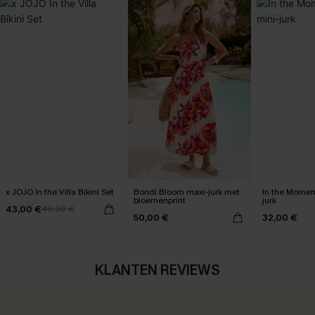
x JOJO In the Villa Bikini Set
Bondi Bloom maxi-jurk met
In the Momen
bloemenprint
jurk
43,00 €
49,00 €
50,00 €
32,00 €
KLANTEN REVIEWS