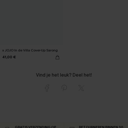
x JOJO In de Villa Cover-Up Sarong
41,00 €
Vind je het leuk? Deel het!
GRATIS VERZENDING OP
RETOURNEREN BINNEN 30