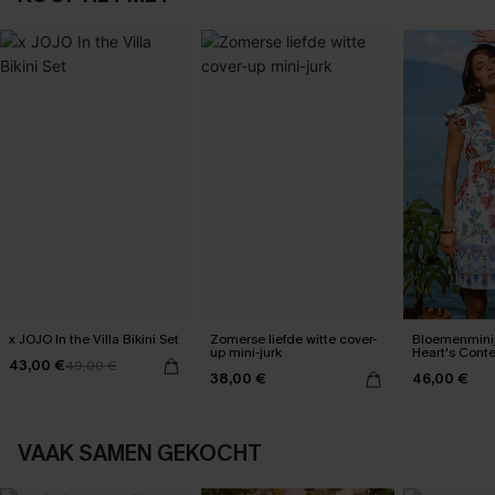
x JOJO In the Villa Bikini Set
Zomerse liefde witte cover-
Bloemenminij
up mini-jurk
Heart's Cont
43,00 €
49,00 €
38,00 €
46,00 €
VAAK SAMEN GEKOCHT