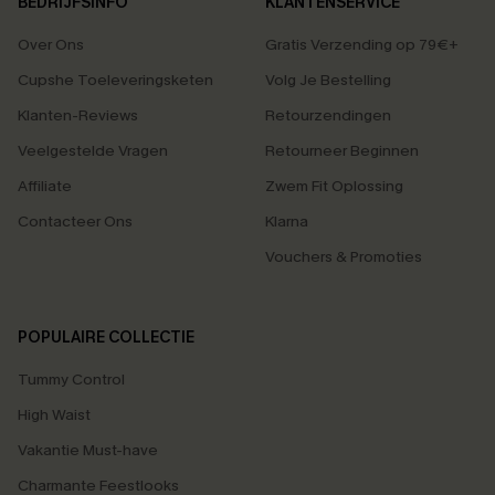
BEDRIJFSINFO
KLANTENSERVICE
Over Ons
Gratis Verzending op 79€+
Cupshe Toeleveringsketen
Volg Je Bestelling
Klanten-Reviews
Retourzendingen
Veelgestelde Vragen
Retourneer Beginnen
Affiliate
Zwem Fit Oplossing
Contacteer Ons
Klarna
Vouchers & Promoties
POPULAIRE COLLECTIE
Tummy Control
High Waist
Vakantie Must-have
Charmante Feestlooks