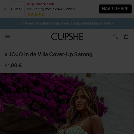
App-voordelen
NAAR DE APP
10% korting voor nieuwe klanten
LAATSTE KANS
⚡️
| Tot 50% korting>>
🩱
Meest Populair Corrigerend Badpakken| Must Have>>
💌Abonneer je & ontvang tot 15% korting>>
👙
Koop 3, krijg 15% korting | CODE: SW15
x JOJO In de Villa Cover-Up Sarong
41,00 €