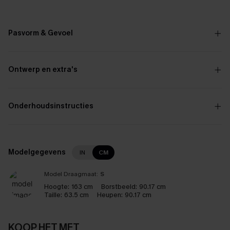
Pasvorm & Gevoel
Ontwerp en extra's
Onderhoudsinstructies
Modelgegevens
IN
CM
Model Draagmaat:
S
Hoogte:
163 cm
Borstbeeld:
90.17 cm
Taille:
63.5 cm
Heupen:
90.17 cm
KOOP HET MET