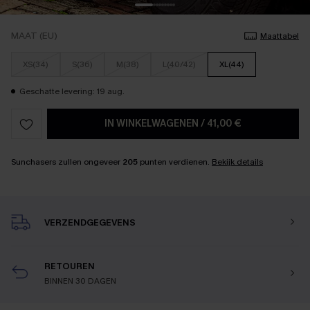
MAAT (EU)
Maattabel
XS(34)
S(36)
M(38)
L(40/42)
XL(44)
Geschatte levering: 19 aug.
IN WINKELWAGENEN
/
41,00 €
Sunchasers zullen ongeveer
205
punten verdienen.
Bekijk details
VERZENDGEGEVENS
RETOUREN
BINNEN 30 DAGEN