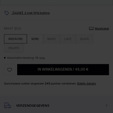
【AG18】2 met 10% korting
MAAT (EU)
Maattabel
XS(34/36)
S(38)
M(40)
L(42)
XL(44)
XXL(46)
Geschatte levering: 19 aug.
IN WINKELWAGENEN
/
49,00 €
Sunchasers zullen ongeveer
245
punten verdienen.
Bekijk details
VERZENDGEGEVENS