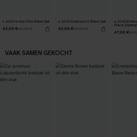
x JOJO In the Villa Bikini Set
x JOJO Embrace It Bikini Set
x JOJO Embra
Piece Zwem
43,00 €
43,00 €
49,00 €
49,00 €
47,00 €
53,
VAAK SAMEN GEKOCHT