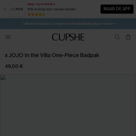
App-voordelen
NAAR DE APP
10% korting voor nieuwe klanten
LAATSTE KANS
⚡️
| Tot 50% korting>>
🩱
Meest Populair Corrigerend Badpakken| Must Have>>
💌Abonneer je & ontvang tot 15% korting>>
👙
Koop 3, krijg 15% korting | CODE: SW15
x JOJO In the Villa One-Piece Badpak
49,00 €