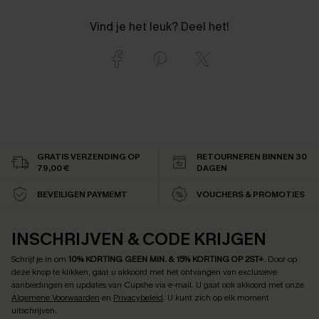
Vind je het leuk? Deel het!
GRATIS VERZENDING OP
RETOURNEREN BINNEN 30
79,00 €
DAGEN
BEVEILIGEN PAYMEMT
VOUCHERS & PROMOTIES
INSCHRIJVEN & CODE KRIJGEN
Schrijf je in om
10% KORTING GEEN MIN. & 15% KORTING OP 2ST+
.
Door op
deze knop te klikken, gaat u akkoord met het ontvangen van exclusieve
aanbiedingen en updates van Cupshe via e-mail. U gaat ook akkoord met onze
Algemene Voorwaarden
en
Privacybeleid
. U kunt zich op elk moment
uitschrijven.