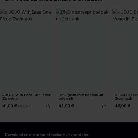
x JOJO With Ease One-Piece
DND gestreept badpak uit
x JOJO Beco
Zwempak
één stuk
Zwempak
41,00 €
43,00 €
46,00 €
46,00 €
Download en ontgrendel exclusieve voordelen