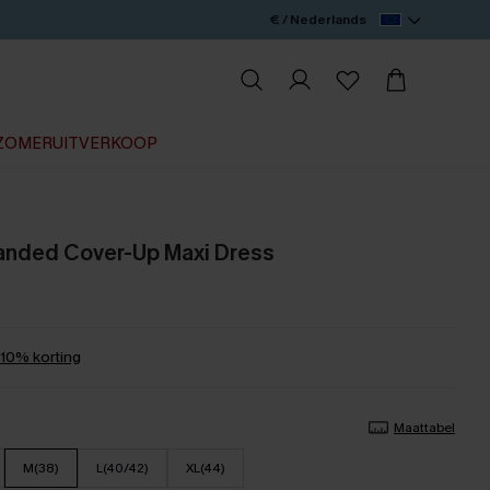
€ / Nederlands
ZOMERUITVERKOOP
anded Cover-Up Maxi Dress
0% korting
Maattabel
M(38)
L(40/42)
XL(44)