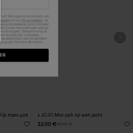
n dit formulier te verzenden, ga
aarden
en ons
Privacybeleid
. Je
 geautomatiseerde promotionele
en (zoals herinneringen aan je
te ontvangen. Toestemming is
en de door jou verstrekte
n aanbiedingen aan te bevelen
nt je op elk moment afmelden.
EN
-Up maxi-jurk
x JOJO Mini-jurk op een jacht
32,00 €
40,00 €