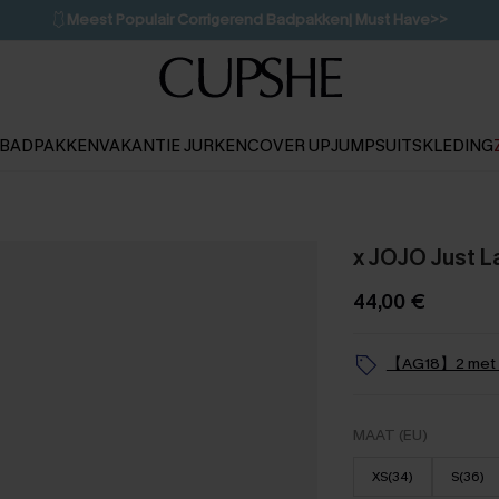
💌Abonneer je & ontvang tot 15% korting>>
👙
Koop 3, krijg 15% korting | CODE: SW15
BADPAKKEN
VAKANTIE JURKEN
COVER UP
JUMPSUITS
KLEDING
x JOJO Just L
44,00 €
【AG18】2 met 1
MAAT (EU)
XS(34)
S(36)