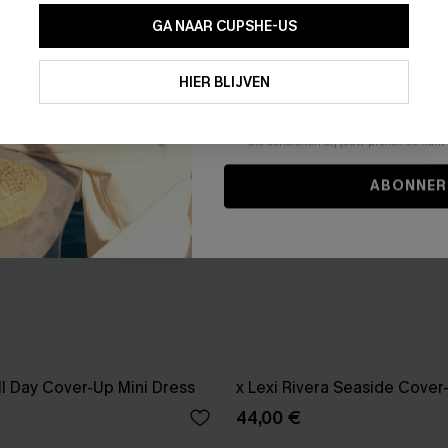
GA NAAR CUPSHE-US
Door je contactgegevens in te vullen e
je akkoord met onze
Algemene Voorw
HIER BLIJVEN
stemt er tevens mee in om herhaalde
en gepersonaliseerde marketingbericht
winkelwagen) en e-mails van Cupshe 
niet vereist voor een aankoop. We kunn
informatie gebruiken om producten e
die aansluiten bij jouw profiel. Je ku
ABONNER
l Day Cover-Up Mini Dress
x Lexi Rivera Seaside Cover
44,00 €