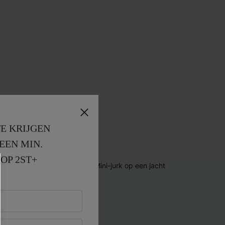
E KRIJGEN
EEN MIN. 
OP 2ST+