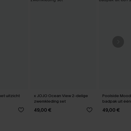
et uitzicht
x JOJO Ocean View 2-delige
Poolside Mood
zwemkleding set
badpak uit één
49,00 €
49,00 €