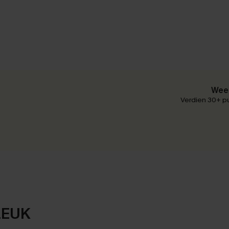
Wees
Verdien 30+ pu
LEUK