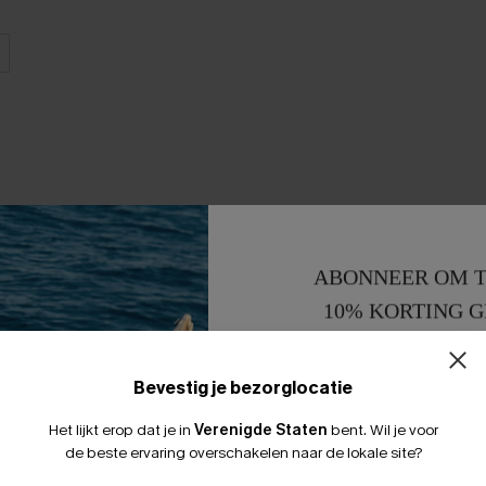
ABONNEER OM T
10% KORTING G
15% KORTING 
Bevestig je bezorglocatie
Het lijkt erop dat je in
Verenigde Staten
bent.
Wil je voor
de beste ervaring overschakelen naar de lokale site?