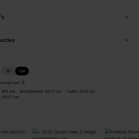
's
ucties
IN
CM
raagmaat:
S
:
163 cm
Borstbeeld:
90.17 cm
Taille:
63.5 cm
:
90.17 cm