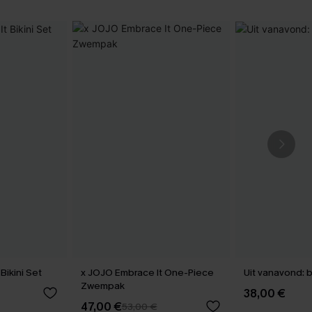
Bikini Set
x JOJO Embrace It One-Piece
Uit vanavond: b
Zwempak
38,00 €
47,00 €
53,00 €