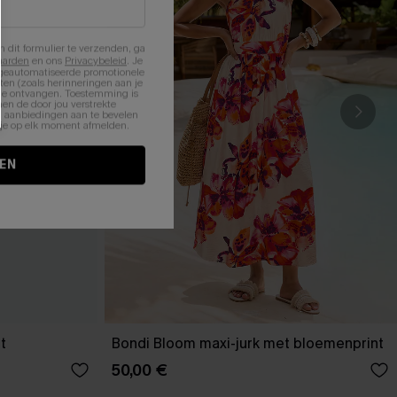
n dit formulier te verzenden, ga
aarden
en ons
Privacybeleid
. Je
 geautomatiseerde promotionele
en (zoals herinneringen aan je
te ontvangen. Toestemming is
en de door jou verstrekte
n aanbiedingen aan te bevelen
nt je op elk moment afmelden.
EN
t
Bondi Bloom maxi-jurk met bloemenprint
50,00 €