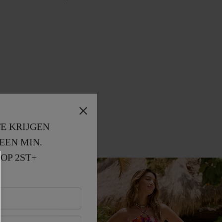
E KRIJGEN
EEN MIN. 
OP 2ST+