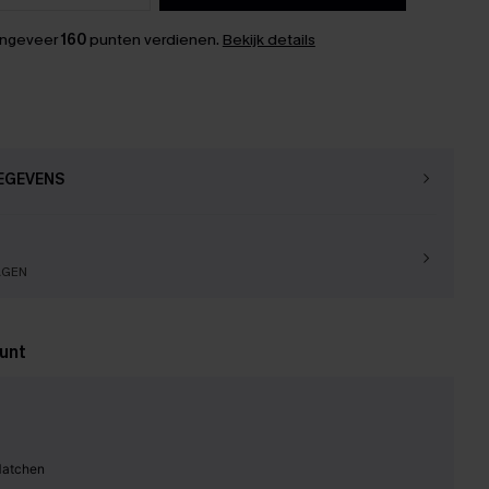
ongeveer
160
punten verdienen.
Bekijk details
EGEVENS
AGEN
unt
Matchen