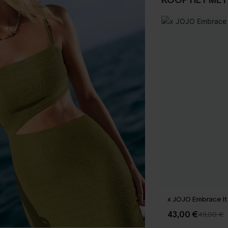
KOOP HET MET
x JOJO Embrace It 
43,00 €
49,00 €