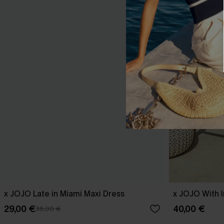
x JOJO Late in Miami Maxi Dress
x JOJO With I
29,00 €
40,00 €
36,00 €