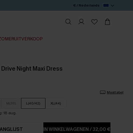
€ / Nederlands
ZOMERUITVERKOOP
Drive Night Maxi Dress
Maattabel
M(38)
L(40/42)
XL(44)
: 18 aug.
ANGLIJST
IN WINKELWAGENEN
/
32,00 €