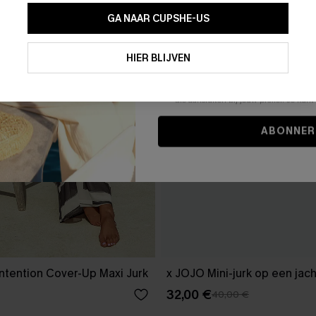
GA NAAR CUPSHE-US
Door je contactgegevens in te vullen e
je akkoord met onze
Algemene Voorw
HIER BLIJVEN
stemt er tevens mee in om herhaalde
en gepersonaliseerde marketingbericht
winkelwagen) en e-mails van Cupshe 
niet vereist voor een aankoop. We kunn
informatie gebruiken om producten e
die aansluiten bij jouw profiel. Je ku
ABONNER
ntention Cover-Up Maxi Jurk
x JOJO Mini-jurk op een jach
32,00 €
40,00 €