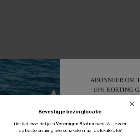
ABONNEER OM T
10% KORTING G
15% KORTING 
Bevestig je bezorglocatie
Het lijkt erop dat je in
Verenigde Staten
bent.
Wil je voor
de beste ervaring overschakelen naar de lokale site?