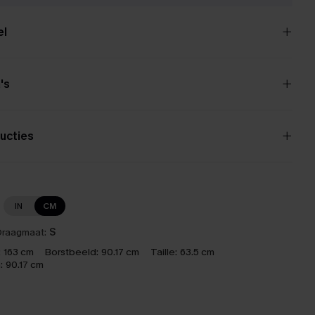
el
's
ucties
IN
CM
raagmaat:
S
:
163 cm
Borstbeeld:
90.17 cm
Taille:
63.5 cm
:
90.17 cm