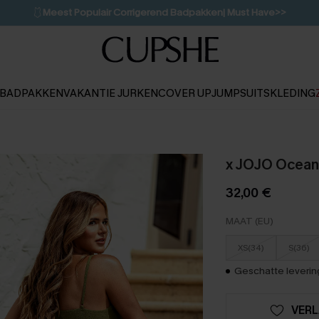
🩱
Meest Populair Corrigerend Badpakken| Must Have>>
💌Abonneer je & ontvang tot 15% korting>>
👙
Koop 3, krijg 15% korting | CODE: SW15
BADPAKKEN
VAKANTIE JURKEN
COVER UP
JUMPSUITS
KLEDING
x JOJO Ocean 
32,00 €
MAAT (EU)
XS(34)
S(36)
Geschatte levering
VERL