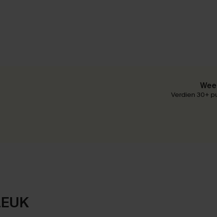
Wees
Verdien 30+ pu
LEUK