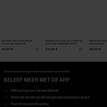
Go with the Flow beige
Beige mini-jurk als cover-up
Minijurkje al
cover-up midi-jurk
voor een strandpicknick
het zonnen
41,00 €
44,00 €
36,00 €
Download en ontgrendel exclusieve voordelen
BELEEF MEER MET DE APP
10% korting voor nieuwe klanten
Wees als eerste op de hoogte van exclusieve drops
Real-time besteltracking