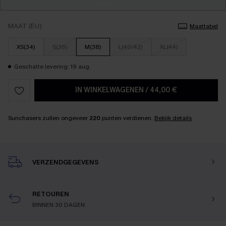
MAAT (EU)
Maattabel
XS(34)
S(36)
M(38)
L(40/42)
XL(44)
Geschatte levering: 19 aug.
IN WINKELWAGENEN
/
44,00 €
Sunchasers zullen ongeveer
220
punten verdienen.
Bekijk details
VERZENDGEGEVENS
RETOUREN
BINNEN 30 DAGEN