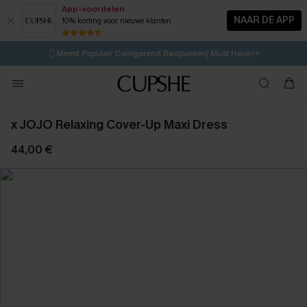
App-voordelen
NAAR DE APP
10% korting voor nieuwe klanten
LAATSTE KANS
⚡️
| Tot 50% korting>>
🩱
Meest Populair Corrigerend Badpakken| Must Have>>
💌Abonneer je & ontvang tot 15% korting>>
👙
Koop 3, krijg 15% korting | CODE: SW15
x JOJO Relaxing Cover-Up Maxi Dress
44,00 €