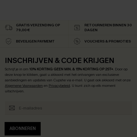
GRATIS VERZENDING OP
RETOURNEREN BINNEN 30
79,00 €
DAGEN
BEVEILIGEN PAYMEMT
VOUCHERS & PROMOTIES
INSCHRIJVEN & CODE KRIJGEN
Schrijf je in om
10% KORTING GEEN MIN. & 15% KORTING OP 2ST+
.
Door op
deze knop te klikken, gaat u akkoord met het ontvangen van exclusieve
aanbiedingen en updates van Cupshe via e-mail. U gaat ook akkoord met onze
Algemene Voorwaarden
en
Privacybeleid
. U kunt zich op elk moment
uitschrijven.
ABONNEREN