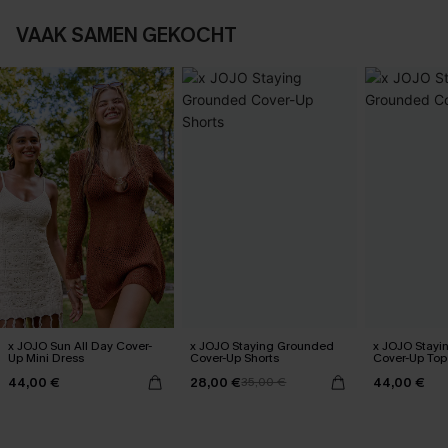
VAAK SAMEN GEKOCHT
x JOJO Sun All Day Cover-
x JOJO Staying Grounded
x JOJO Stayi
Up Mini Dress
Cover-Up Shorts
Cover-Up Top
44,00 €
28,00 €
44,00 €
35,00 €