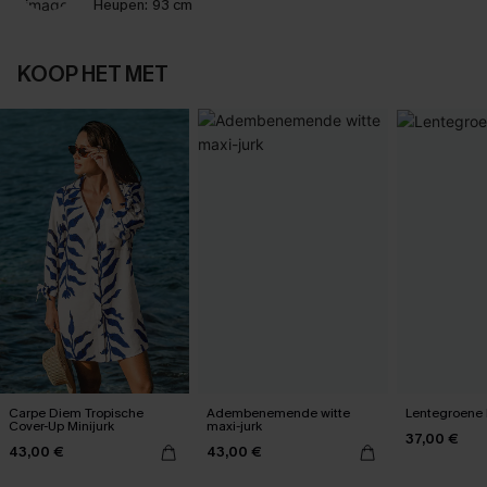
Heupen:
93 cm
KOOP HET MET
Carpe Diem Tropische
Adembenemende witte
Lentegroene b
Cover-Up Minijurk
maxi-jurk
37,00 €
43,00 €
43,00 €