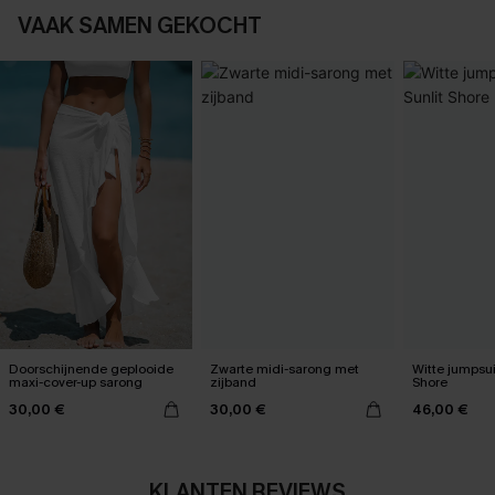
VAAK SAMEN GEKOCHT
Doorschijnende geplooide
Zwarte midi-sarong met
Witte jumpsui
maxi-cover-up sarong
zijband
Shore
30,00 €
30,00 €
46,00 €
KLANTEN REVIEWS