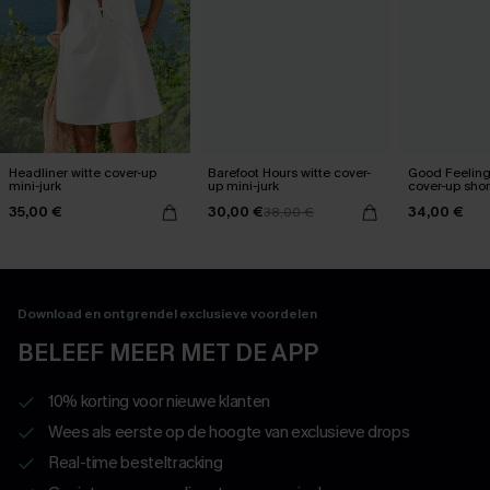
Headliner witte cover-up
Barefoot Hours witte cover-
Good Feeling
mini-jurk
up mini-jurk
cover-up shor
35,00 €
30,00 €
34,00 €
38,00 €
Download en ontgrendel exclusieve voordelen
BELEEF MEER MET DE APP
10% korting voor nieuwe klanten
Wees als eerste op de hoogte van exclusieve drops
Real-time besteltracking