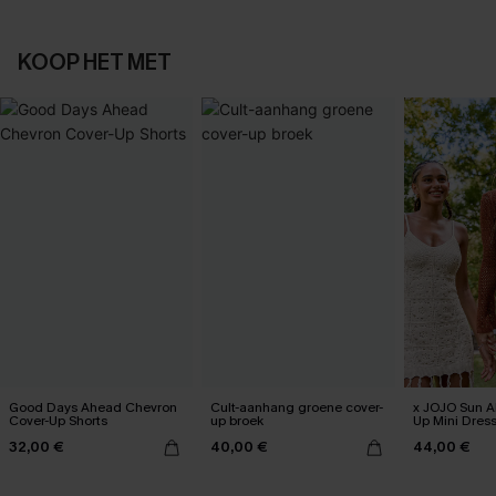
KOOP HET MET
Good Days Ahead Chevron
Cult-aanhang groene cover-
x JOJO Sun Al
Cover-Up Shorts
up broek
Up Mini Dres
32,00 €
40,00 €
44,00 €