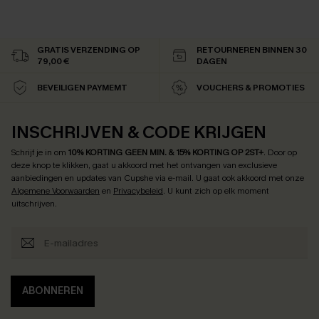
GRATIS VERZENDING OP
RETOURNEREN BINNEN 30
79,00 €
DAGEN
BEVEILIGEN PAYMEMT
VOUCHERS & PROMOTIES
INSCHRIJVEN & CODE KRIJGEN
Schrijf je in om
10% KORTING GEEN MIN. & 15% KORTING OP 2ST+
.
Door op
deze knop te klikken, gaat u akkoord met het ontvangen van exclusieve
aanbiedingen en updates van Cupshe via e-mail. U gaat ook akkoord met onze
Algemene Voorwaarden
en
Privacybeleid
. U kunt zich op elk moment
uitschrijven.
ABONNEREN