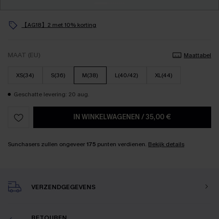
【AG18】2 met 10% korting
MAAT (EU)
Maattabel
XS(34)
S(36)
M(38)
L(40/42)
XL(44)
Geschatte levering: 20 aug.
IN WINKELWAGENEN
/
35,00 €
Sunchasers zullen ongeveer
175
punten verdienen.
Bekijk details
VERZENDGEGEVENS
RETOUREN