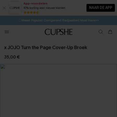
App-voordelen
NAAR DE APP
10% korting voor nieuwe klanten
LAATSTE KANS
⚡️
| Tot 50% korting>>
🩱
Meest Populair Corrigerend Badpakken| Must Have>>
9H:58M:29S
👙
Koop 3, krijg 15% korting | CODE: SW15
💌Abonneer je & ontvang tot 15% korting>>
x JOJO Turn the Page Cover-Up Broek
35,00 €