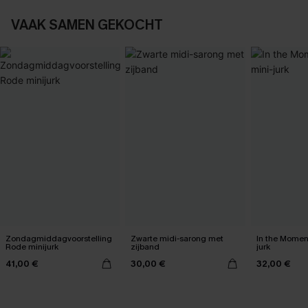
VAAK SAMEN GEKOCHT
Zondagmiddagvoorstelling
Zwarte midi-sarong met
In the Momen
Rode minijurk
zijband
jurk
41,00 €
30,00 €
32,00 €