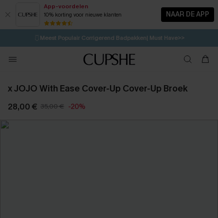
App-voordelen
NAAR DE APP
10% korting voor nieuwe klanten
LAATSTE KANS
⚡️
| Tot 50% korting>>
🩱
Meest Populair Corrigerend Badpakken| Must Have>>
💌Abonneer je & ontvang tot 15% korting>>
🍃
Koop 2, krijg 10% korting | CODE: AG18
x JOJO With Ease Cover-Up Cover-Up Broek
28,00 €
35,00 €
-20%