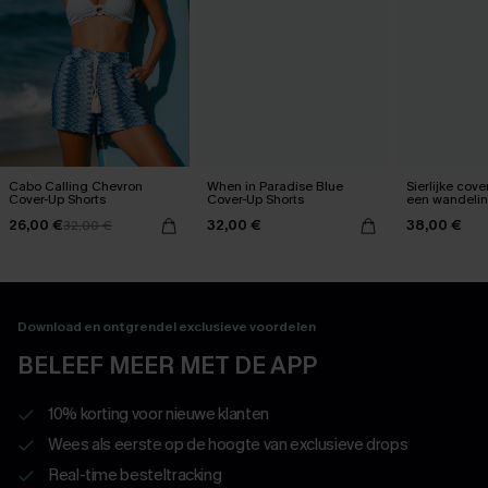
Cabo Calling Chevron
When in Paradise Blue
Sierlijke cove
Cover-Up Shorts
Cover-Up Shorts
een wandelin
kasseien
26,00 €
32,00 €
38,00 €
32,00 €
Download en ontgrendel exclusieve voordelen
BELEEF MEER MET DE APP
10% korting voor nieuwe klanten
Wees als eerste op de hoogte van exclusieve drops
Real-time besteltracking