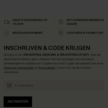
GRATIS VERZENDING OP
RETOURNEREN BINNEN 30
79,00 €
DAGEN
BEVEILIGEN PAYMEMT
VOUCHERS & PROMOTIES
INSCHRIJVEN & CODE KRIJGEN
Schrijf je in om
10% KORTING GEEN MIN. & 15% KORTING OP 2ST+
.
Door op
deze knop te klikken, gaat u akkoord met het ontvangen van exclusieve
aanbiedingen en updates van Cupshe via e-mail. U gaat ook akkoord met onze
Algemene Voorwaarden
en
Privacybeleid
. U kunt zich op elk moment
uitschrijven.
ABONNEREN