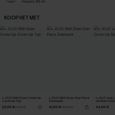
Heupen:
89 cm
KOOP HET MET
x JOJO With Ease Cover-Up
x JOJO With Ease One-Piece
x JOJO Just 
Cover-Up Top
Zwempak
Up Maxi Dres
22,00 €
41,00 €
44,00 €
27,00 €
46,00 €