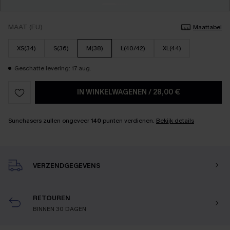
MAAT (EU)
Maattabel
XS(34)
S(36)
M(38)
L(40/42)
XL(44)
Geschatte levering: 17 aug.
IN WINKELWAGENEN
/
28,00 €
Sunchasers zullen ongeveer
140
punten verdienen.
Bekijk details
VERZENDGEGEVENS
RETOUREN
BINNEN 30 DAGEN