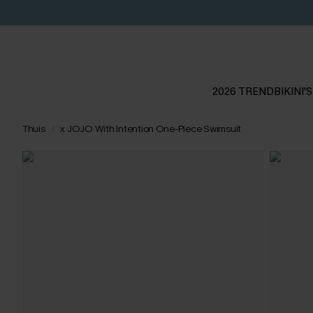
2026 TREND
BIKINI'S
Thuis
x JOJO With Intention One-Piece Swimsuit