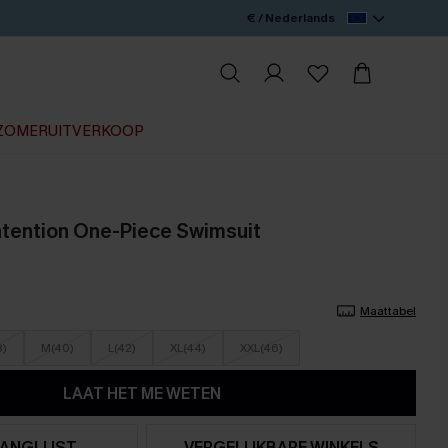
€ / Nederlands
ZOMERUITVERKOOP
ntention One-Piece Swimsuit
Maattabel
8)
M(40)
L(42)
XL(44)
XXL(46)
LAAT HET ME WETEN
ANGLIJST
VERGELIJKBARE WINKELS