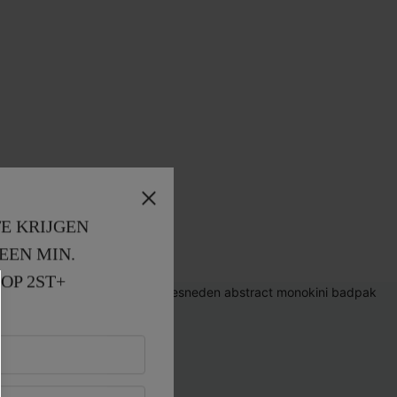
E KRIJGEN
EEN MIN. 
OP 2ST+