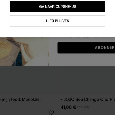
GA NAAR CUPSHE-US
Door je contactgegevens in te vullen e
je akkoord met onze
Algemene Voorw
HIER BLIJVEN
stemt er tevens mee in om herhaalde
en gepersonaliseerde marketingbericht
winkelwagen) en e-mails van Cupshe 
niet vereist voor een aankoop. We kunn
informatie gebruiken om producten e
die aansluiten bij jouw profiel. Je ku
ABONNER
p mijn feed: Monokini-
x JOJO Sea Change One-P
41,00 €
46,00 €