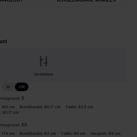
unt
Verstelbaar
IN
CM
raagmaat:
S
:
163 cm
Borstbeeld:
90.17 cm
Taille:
63.5 cm
:
90.17 cm
raagmaat:
XS
:
174 cm
Borstbeeld:
83 cm
Taille:
60 cm
Heupen:
89 cm