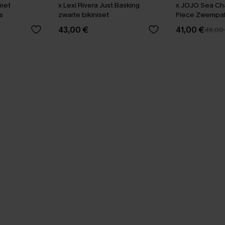
 met
x Lexi Rivera Just Basking
x JOJO Sea C
s
zwarte bikiniset
Piece Zwempa
43,00 €
41,00 €
46,00