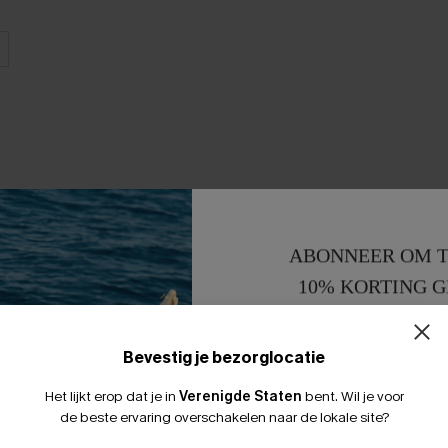
ABONNEER OM T
10% KORTING G
15% KORTING 
Bevestig je bezorglocatie
Het lijkt erop dat je in
Verenigde Staten
bent.
Wil je voor
de beste ervaring overschakelen naar de lokale site?