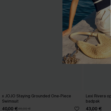
x JOJO Staying Grounded One-Piece
Lexi Rivera o
Swimsuit
badpak
40,00 €
43,00 €
46,00 €