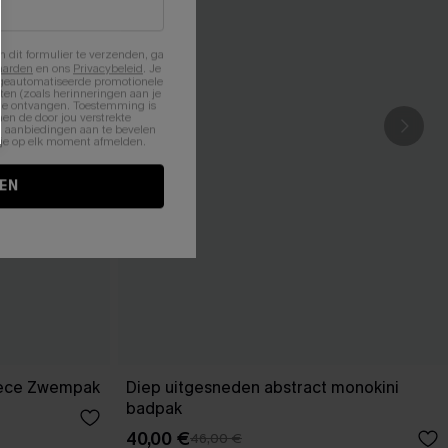
n dit formulier te verzenden, ga
aarden
en ons
Privacybeleid
. Je
 geautomatiseerde promotionele
en (zoals herinneringen aan je
te ontvangen. Toestemming is
en de door jou verstrekte
n aanbiedingen aan te bevelen
nt je op elk moment afmelden.
EN
iece Zwempak
Diep uitgesneden abstract monokini
badpak
40,00 €
46,00 €