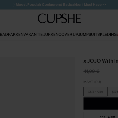
🩱
Meest Populair Corrigerend Badpakken| Must Have>>
👙
Koop 3, krijg 15% korting | CODE: SW15
💌Abonneer je & ontvang tot 15% korting>>
1D:11H:35M:13S
BADPAKKEN
VAKANTIE JURKEN
COVER UP
JUMPSUITS
KLEDING
x JOJO With I
41,00 €
MAAT (EU)
XS(34/36)
S(3
VERL