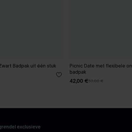
 Zwart Badpak uit één stuk
Picnic Date met flexibele o
badpak
42,00 €
53,00 €
rendel exclusieve