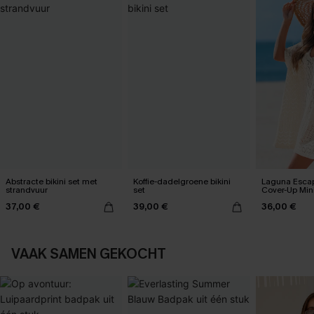
Abstracte bikini set met
Koffie-dadelgroene bikini
Laguna Esca
strandvuur
set
Cover-Up Mini
37,00 €
39,00 €
36,00 €
VAAK SAMEN GEKOCHT