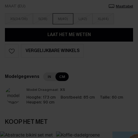
MAAT (EU)
Maattabel
XS(34/36)
S(38)
M(40)
L(42)
XL(44)
LAAT HET ME WETEN
VERGELIJKBARE WINKELS
Modelgegevens
IN
CM
Model Draagmaat:
XS
Hoogte:
173 cm
Borstbeeld:
85 cm
Taille:
60 cm
Heupen:
90 cm
KOOP HET MET