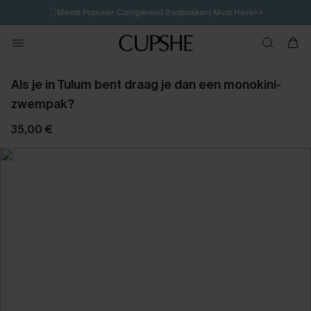
🩱
Meest Populair Corrigerend Badpakken| Must Have>>
💌Abonneer je & ontvang tot 15% korting>>
👙
Koop 3, krijg 15% korting | CODE: SW15
Als je in Tulum bent draag je dan een monokini-
zwempak?
35,00 €