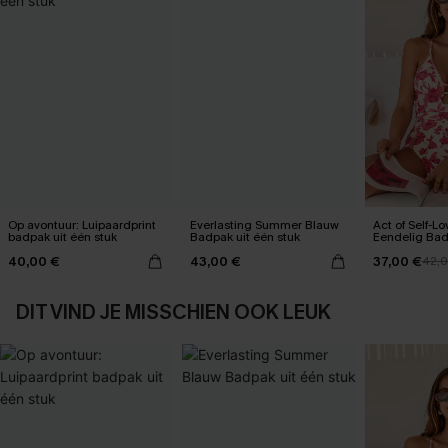
Op avontuur: Luipaardprint
Everlasting Summer Blauw
Act of Self-L
badpak uit één stuk
Badpak uit één stuk
Eendelig Ba
40,00 €
43,00 €
37,00 €
42,
DIT VIND JE MISSCHIEN OOK LEUK