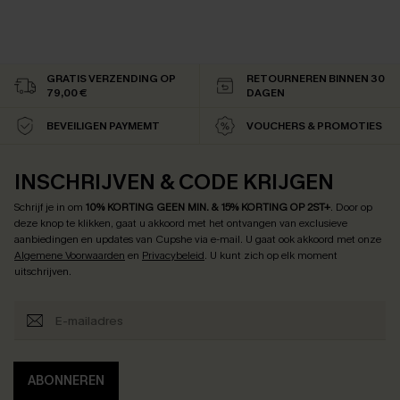
GRATIS VERZENDING OP
RETOURNEREN BINNEN 30
79,00 €
DAGEN
BEVEILIGEN PAYMEMT
VOUCHERS & PROMOTIES
INSCHRIJVEN & CODE KRIJGEN
Schrijf je in om
10% KORTING GEEN MIN. & 15% KORTING OP 2ST+
.
Door op
deze knop te klikken, gaat u akkoord met het ontvangen van exclusieve
aanbiedingen en updates van Cupshe via e-mail. U gaat ook akkoord met onze
Algemene Voorwaarden
en
Privacybeleid
. U kunt zich op elk moment
uitschrijven.
ABONNEREN