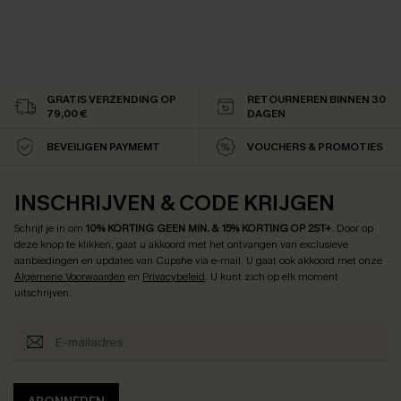
GRATIS VERZENDING OP
RETOURNEREN BINNEN 30
79,00 €
DAGEN
BEVEILIGEN PAYMEMT
VOUCHERS & PROMOTIES
INSCHRIJVEN & CODE KRIJGEN
Schrijf je in om
10% KORTING GEEN MIN. & 15% KORTING OP 2ST+
.
Door op
deze knop te klikken, gaat u akkoord met het ontvangen van exclusieve
aanbiedingen en updates van Cupshe via e-mail. U gaat ook akkoord met onze
Algemene Voorwaarden
en
Privacybeleid
. U kunt zich op elk moment
uitschrijven.