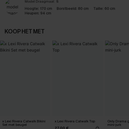
Model Draagmaat:
S
Hoogte:
170 cm
Borstbeeld:
80 cm
Taille:
60 cm
Heupen:
94 cm
KOOP HET MET
x Lexi Rivera Catwalk Bikini
x Lexi Rivera Catwalk Top
Only Drama g
Set met beugel
mini-jurk
27,00 €