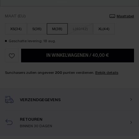
MAAT (EU)
Maattabel
XS(34)
S(36)
M(38)
L(40/42)
XL(44)
Geschatte levering: 18 aug.
IN WINKELWAGENEN
/
40,00 €
Sunchasers zullen ongeveer
200
punten verdienen.
Bekijk details
VERZENDGEGEVENS
RETOUREN
BINNEN 30 DAGEN