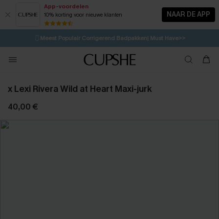
App-voordelen
NAAR DE APP
10% korting voor nieuwe klanten
LAATSTE KANS
⚡️
| Tot 50% korting>>
🩱
Meest Populair Corrigerend Badpakken| Must Have>>
💌Abonneer je & ontvang tot 15% korting>>
👙
Koop 3, krijg 15% korting | CODE: SW15
x Lexi Rivera Wild at Heart Maxi-jurk
40,00 €