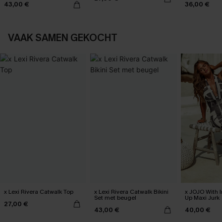
43,00 €
36,00 €
VAAK SAMEN GEKOCHT
x Lexi Rivera Catwalk Top
x Lexi Rivera Catwalk Bikini
x JOJO With I
Set met beugel
Up Maxi Jurk
27,00 €
43,00 €
40,00 €