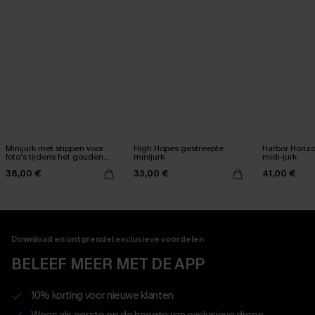
Minijurk met stippen voor
High Hopes gestreepte
Harbor Horiz
foto's tijdens het gouden
minijurk
midi-jurk
uur
38,00 €
33,00 €
41,00 €
Download en ontgrendel exclusieve voordelen
BELEEF MEER MET DE APP
10% korting voor nieuwe klanten
Wees als eerste op de hoogte van exclusieve drops