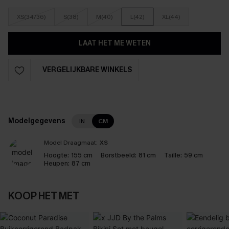
XS(34/36)
S(38)
M(40)
L(42)
XL(44)
LAAT HET ME WETEN
VERGELIJKBARE WINKELS
Modelgegevens
IN
CM
Model Draagmaat:
XS
Hoogte:
155 cm
Borstbeeld:
81 cm
Taille:
59 cm
Heupen:
87 cm
KOOP HET MET