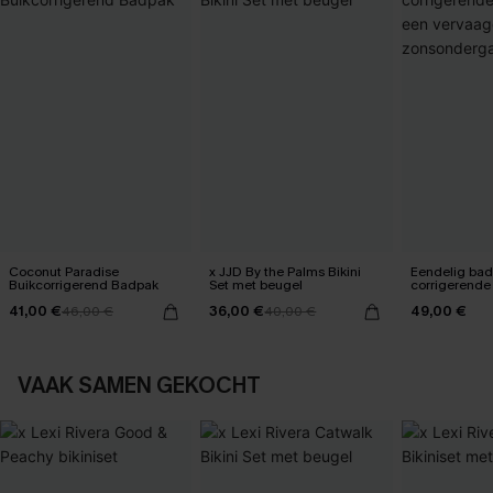
Coconut Paradise
x JJD By the Palms Bikini
Eendelig ba
Buikcorrigerend Badpak
Set met beugel
corrigerende
een vervaag
41,00 €
36,00 €
49,00 €
46,00 €
40,00 €
zonsonderg
VAAK SAMEN GEKOCHT