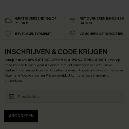
GRATIS VERZENDING OP
RETOURNEREN BINNEN 30
79,00 €
DAGEN
BEVEILIGEN PAYMEMT
VOUCHERS & PROMOTIES
INSCHRIJVEN & CODE KRIJGEN
Schrijf je in om
10% KORTING GEEN MIN. & 15% KORTING OP 2ST+
.
Door op
deze knop te klikken, gaat u akkoord met het ontvangen van exclusieve
aanbiedingen en updates van Cupshe via e-mail. U gaat ook akkoord met onze
Algemene Voorwaarden
en
Privacybeleid
. U kunt zich op elk moment
uitschrijven.
ABONNEREN