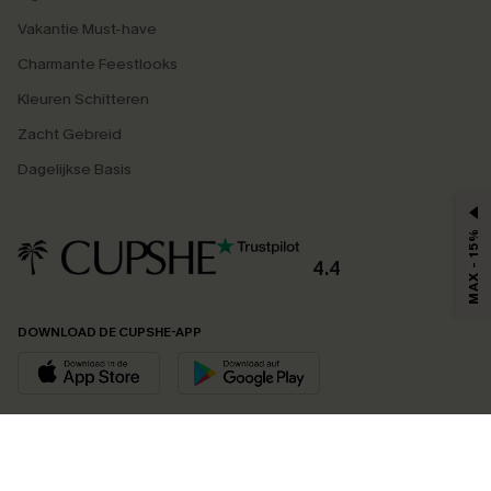
Vakantie Must-have
Charmante Feestlooks
Kleuren Schitteren
Zacht Gebreid
Dagelijkse Basis
MAX - 15%
4.4
DOWNLOAD DE CUPSHE-APP
VOLG ONS OP