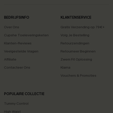
BEDRIJFSINFO
KLANTENSERVICE
Over Ons
Gratis Verzending op 79€+
Cupshe Toeleveringsketen
Volg Je Bestelling
Klanten-Reviews
Retourzendingen
Veelgestelde Vragen
Retourneer Beginnen
Affiliate
Zwem Fit Oplossing
Contacteer Ons
Klarna
Vouchers & Promoties
POPULAIRE COLLECTIE
Tummy Control
High Waist