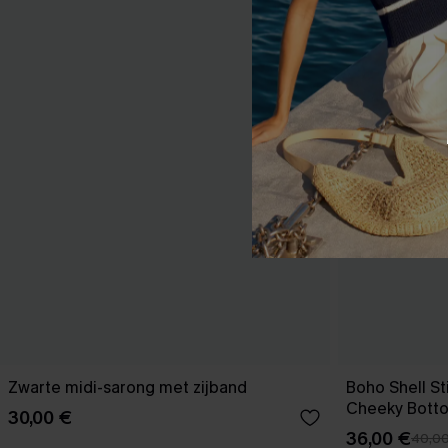
Zwarte midi-sarong met zijband
Boho Shell Sti
Cheeky Bott
30,00 €
36,00 €
40,0