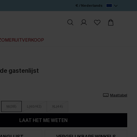
€ / Nederlands
ZOMERUITVERKOOP
de gastenlijst
Maattabel
M(38)
L(40/42)
XL(44)
LAAT HET ME WETEN
ANGLIJST
VERGELIJKBARE WINKELS