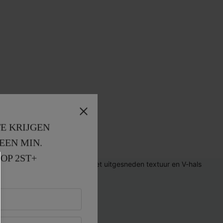
E KRIJGEN
EEN MIN. 
OP 2ST+