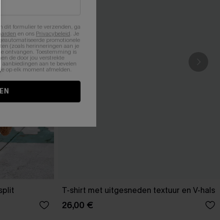
n dit formulier te verzenden, ga
aarden
en ons
Privacybeleid
. Je
 geautomatiseerde promotionele
en (zoals herinneringen aan je
te ontvangen. Toestemming is
en de door jou verstrekte
n aanbiedingen aan te bevelen
nt je op elk moment afmelden.
EN
plit
T-shirt met uitgesneden textuur en V-hals
26,00 €