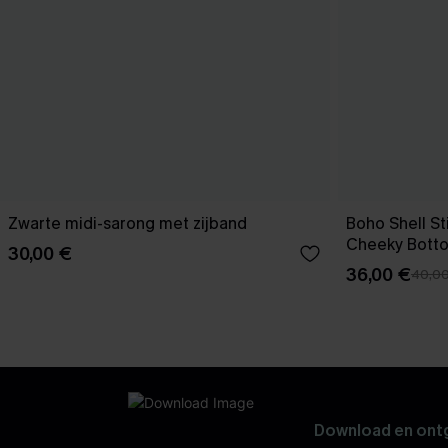
Zwarte midi-sarong met zijband
Boho Shell Sti
Cheeky Bott
30,00 €
36,00 €
40,0
Download en ontg