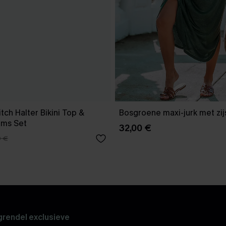
tch Halter Bikini Top &
Bosgroene maxi-jurk met zijs
oms Set
32,00 €
0 €
rendel exclusieve