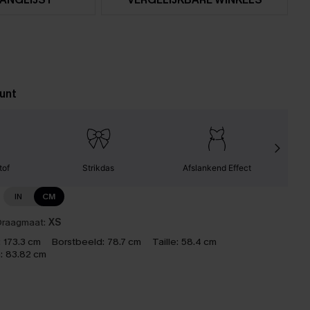
unt
tof
Strikdas
Afslankend Effect
Gemak
IN
CM
raagmaat:
XS
:
173.3 cm
Borstbeeld:
78.7 cm
Taille:
58.4 cm
:
83.82 cm