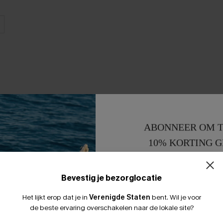
ABONNEER OM T
10% KORTING G
15% KORTING 
Bevestig je bezorglocatie
Het lijkt erop dat je in
Verenigde Staten
bent.
Wil je voor
de beste ervaring overschakelen naar de lokale site?