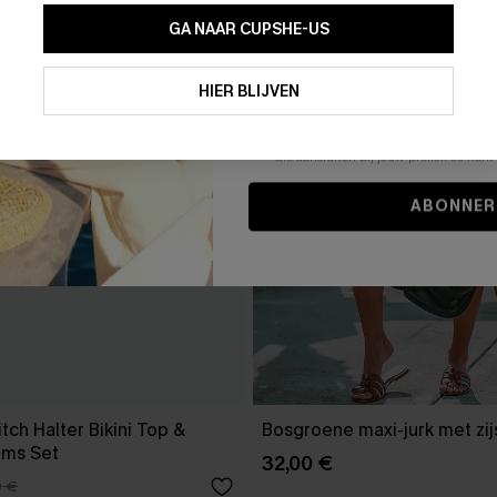
GA NAAR CUPSHE-US
Door je contactgegevens in te vullen e
je akkoord met onze
Algemene Voorw
HIER BLIJVEN
stemt er tevens mee in om herhaalde
en gepersonaliseerde marketingbericht
winkelwagen) en e-mails van Cupshe 
niet vereist voor een aankoop. We kunn
informatie gebruiken om producten e
die aansluiten bij jouw profiel. Je ku
ABONNER
tch Halter Bikini Top &
Bosgroene maxi-jurk met zijs
oms Set
32,00 €
0 €