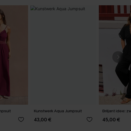
mpsuit
Kunstwerk Aqua Jumpsuit
Briljant idee: 
43,00 €
45,00 €