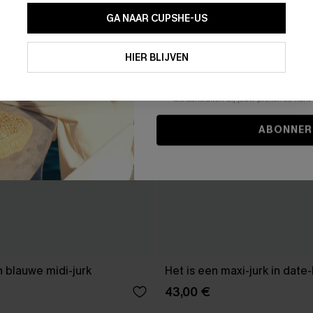
GA NAAR CUPSHE-US
Door je contactgegevens in te vullen e
je akkoord met onze
Algemene Voorw
HIER BLIJVEN
stemt er tevens mee in om herhaalde
en gepersonaliseerde marketingbericht
winkelwagen) en e-mails van Cupshe 
niet vereist voor een aankoop. We kunn
informatie gebruiken om producten e
die aansluiten bij jouw profiel. Je ku
ABONNER
 blauwe midi-jurk
Het is een maxi-jurk in date
43,00 €