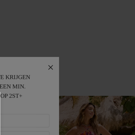
E KRIJGEN
EEN MIN. 
OP 2ST+