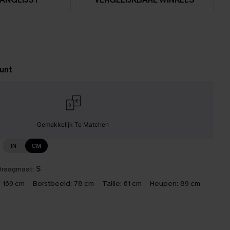
unt
Gemakkelijk Te Matchen
IN
CM
raagmaat:
S
:
169 cm
Borstbeeld:
78 cm
Taille:
61 cm
Heupen:
89 cm