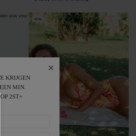
【AG18】2 met 10% korting
-12%
E KRIJGEN
EEN MIN. 
OP 2ST+