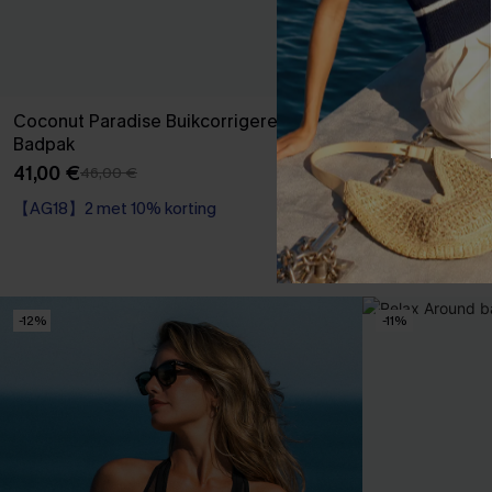
Coconut Paradise Buikcorrigerend
Blauw liefje b
Badpak
40,00 €
41,00 €
46,00 €
【AG18】2 met 10% korting
Sportief
Op voorraad
【AG18】2 met 10% korting
-12%
-11%