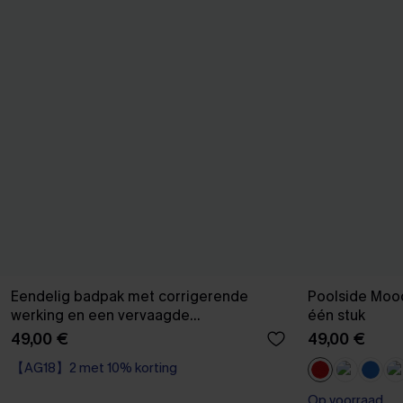
Eendelig badpak met corrigerende
Poolside Mood
werking en een vervaagde
één stuk
zonsondergang
49,00 €
49,00 €
【AG18】2 met 10% korting
Corrigerend badpak
【AG18】2 met 10% korting
Op voorraad