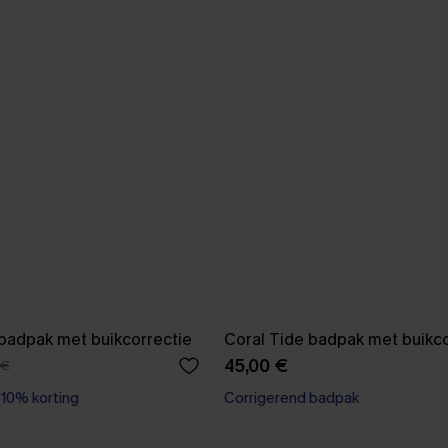
badpak met buikcorrectie
Coral Tide badpak met buikc
45,00 €
 €
0% korting
dpak
Corrigerend badpak
0% korting