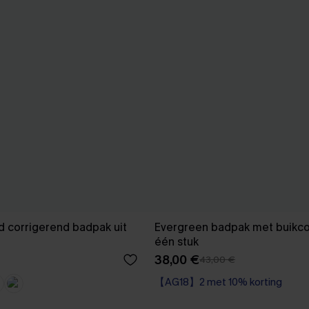
 corrigerend badpak uit
Evergreen badpak met buikcon
één stuk
38,00 €
43,00 €
【AG18】2 met 10% korting
Corrigerend badpak
【AG18】2 met 10% korting