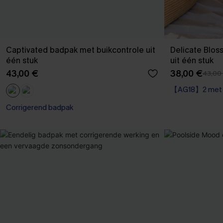
Captivated badpak met buikcontrole uit
Delicate Blo
één stuk
uit één stuk
43,00 €
38,00 €
43,00
【AG18】2 met 1
Corrigerend ba
【AG18】2 met 1
Corrigerend badpak