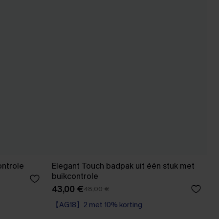
ontrole
Elegant Touch badpak uit één stuk met
buikcontrole
43,00 €
48,00 €
【AG18】2 met 10% korting
Corrigerend badpak
【AG18】2 met 10% korting