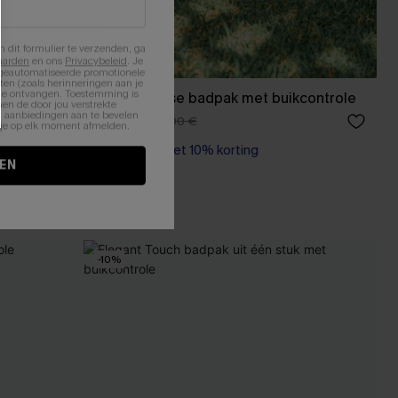
n dit formulier te verzenden, ga
aarden
en ons
Privacybeleid
. Je
 geautomatiseerde promotionele
en (zoals herinneringen aan je
te ontvangen. Toestemming is
 uit één
Peach Please badpak met buikcontrole
en de door jou verstrekte
n aanbiedingen aan te bevelen
43,00 €
49,00 €
nt je op elk moment afmelden.
【AG18】2 met 10% korting
Corrigerend badpak
EN
【AG18】2 met 10% korting
-10%