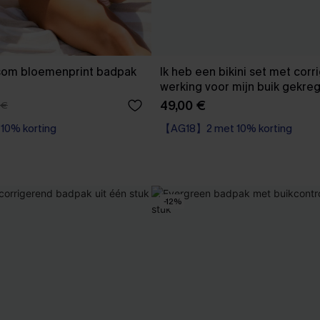
ssom bloemenprint badpak
Ik heb een bikini set met cor
werking voor mijn buik gekre
49,00 €
 €
0% korting
【AG18】2 met 10% korting
dpak
High Waist
0% korting
【AG18】2 met 10% korting
-12%