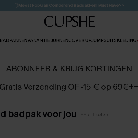
🩱
Meest Populair Corrigerend Badpakken| Must Have>>
💌Abonneer je & ontvang tot 15% korting>>
👙
Koop 3, krijg 15% korting | CODE: SW15
BADPAKKEN
VAKANTIE JURKEN
COVER UP
JUMPSUITS
KLEDING
ABONNEER & KRIJG KORTINGEN
Gratis Verzending OF -15 € op 69€+
nd badpak voor jou
99
artikelen