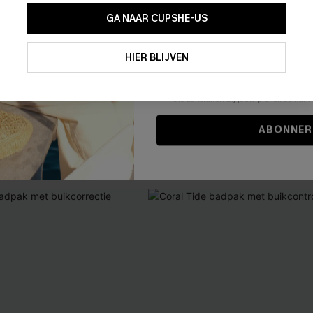
GA NAAR CUPSHE-US
Door je contactgegevens in te vullen e
je akkoord met onze
Algemene Voorw
HIER BLIJVEN
stemt er tevens mee in om herhaalde
en gepersonaliseerde marketingbericht
winkelwagen) en e-mails van Cupshe 
uikcontrole uit één stuk
Natuurlijk corrigerend badpak
niet vereist voor een aankoop. We kunn
informatie gebruiken om producten e
stuk voor de buik
die aansluiten bij jouw profiel. Je ku
46,00 €
ABONNER
【AG18】2 met 10% korting
Corrigerend badpak
【AG18】2 met 10% korting