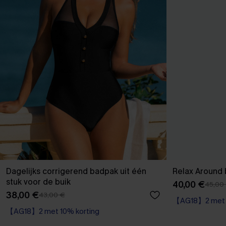
Dagelijks corrigerend badpak uit één
Relax Around 
stuk voor de buik
40,00 €
45,00
【AG18】2 met 1
38,00 €
43,00 €
【AG18】2 met 10% korting
Corrigerend ba
Corrigerend badpak
【AG18】2 met 1
【AG18】2 met 10% korting