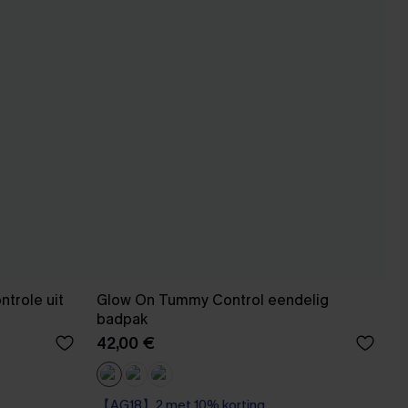
trole uit
Glow On Tummy Control eendelig
badpak
42,00 €
【AG18】2 met 10% korting
Op voorraad