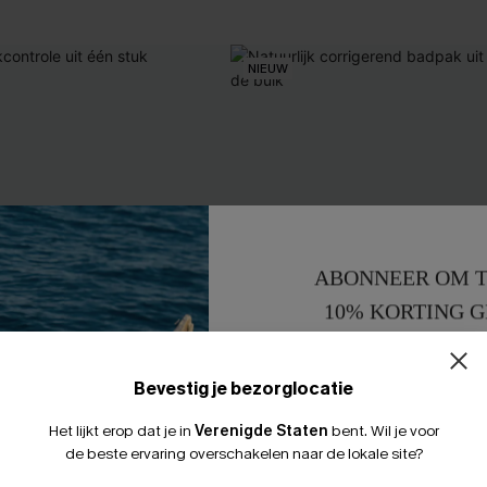
NIEUW
ABONNEER OM T
10% KORTING G
15% KORTING 
Bevestig je bezorglocatie
Het lijkt erop dat je in
Verenigde Staten
bent.
Wil je voor
de beste ervaring overschakelen naar de lokale site?