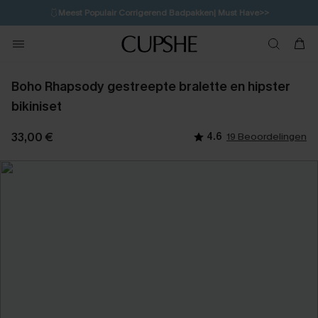
🩱
Meest Populair Corrigerend Badpakken| Must Have>>
💌Abonneer je & ontvang tot 15% korting>>
👙
Koop 3, krijg 15% korting | CODE: SW15
Boho Rhapsody gestreepte bralette en hipster
bikiniset
33,00 €
4.6
19 Beoordelingen