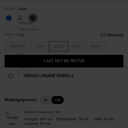
KLEUR:
Zwart
MAAT (EU)
Maattabel
XS(34/36)
S(38)
M(40)
L(42)
XL(44)
LAAT HET ME WETEN
VERGELIJKBARE WINKELS
Modelgegevens
IN
CM
Model Draagmaat:
XS
Hoogte:
164 cm
Borstbeeld:
79 cm
Taille:
61 cm
Heupen:
89 cm