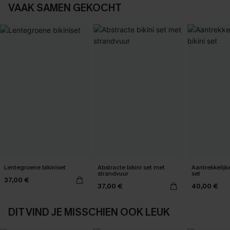
VAAK SAMEN GEKOCHT
Lentegroene bikiniset
Abstracte bikini set met
Aantrekkelijk
strandvuur
set
37,00 €
37,00 €
40,00 €
DIT VIND JE MISSCHIEN OOK LEUK