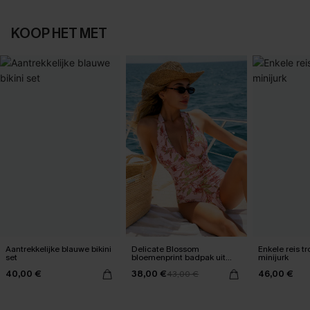
KOOP HET MET
Aantrekkelijke blauwe bikini
Delicate Blossom
Enkele reis t
set
bloemenprint badpak uit
minijurk
één stuk
40,00 €
38,00 €
46,00 €
43,00 €