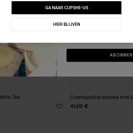
GA NAAR CUPSHE-US
Door je contactgegevens in te vullen e
je akkoord met onze
Algemene Voorw
HIER BLIJVEN
stemt er tevens mee in om herhaalde
en gepersonaliseerde marketingbericht
winkelwagen) en e-mails van Cupshe 
niet vereist voor een aankoop. We kunn
informatie gebruiken om producten e
die aansluiten bij jouw profiel. Je ku
ABONNER
White Tee
Cosmopolitan blauwe midi-j
41,00 €