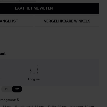
LAAT HET ME WETEN
ANGLIJST
VERGELIJKBARE WINKELS
unt
it
Longline
IN
CM
raagmaat:
S
:
173 cm
Borstbeeld:
87 cm
Taille:
66 cm
Heupen:
82 cm