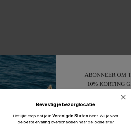
ABONNEER OM T
10% KORTING G
15% KORTING 
Bevestig je bezorglocatie
Het lijkt erop dat je in
Verenigde Staten
bent.
Wil je voor
de beste ervaring overschakelen naar de lokale site?