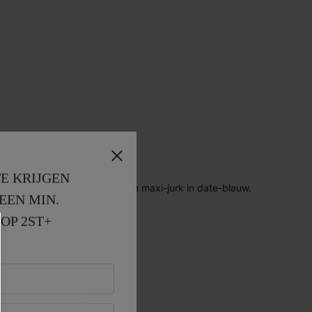
E KRIJGEN
EEN MIN. 
OP 2ST+