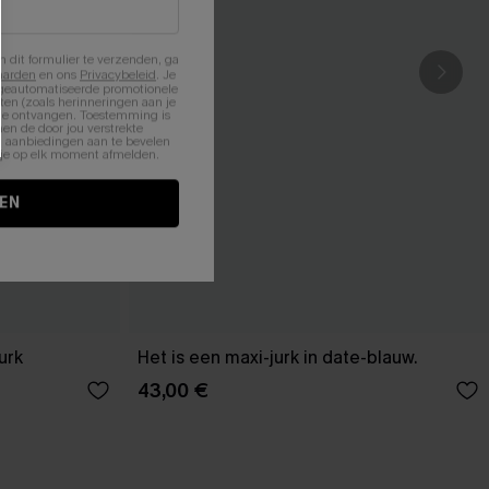
n dit formulier te verzenden, ga
aarden
en ons
Privacybeleid
. Je
 geautomatiseerde promotionele
en (zoals herinneringen aan je
te ontvangen. Toestemming is
en de door jou verstrekte
n aanbiedingen aan te bevelen
nt je op elk moment afmelden.
EN
urk
Het is een maxi-jurk in date-blauw.
43,00 €