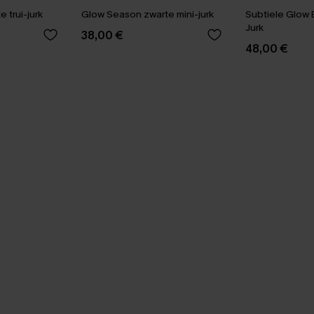
e trui-jurk
Glow Season zwarte mini-jurk
Subtiele Glow B
Jurk
38,00 €
48,00 €