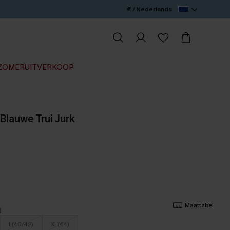
€ / Nederlands
ZOMERUITVERKOOP
Blauwe Trui Jurk
Maattabel
L(40/42)
XL(44)