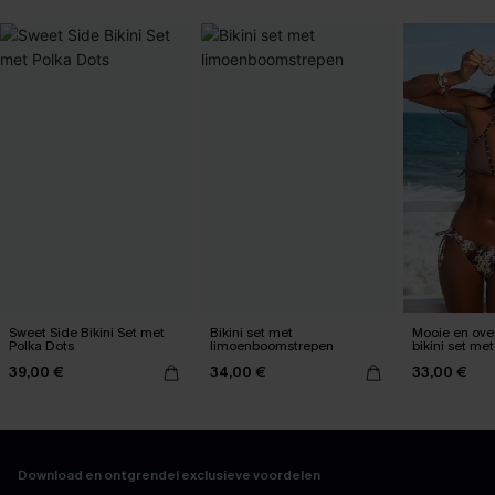
Sweet Side Bikini Set met
Bikini set met
Mooie en ove
Polka Dots
limoenboomstrepen
bikini set met
39,00 €
34,00 €
33,00 €
Download en ontgrendel exclusieve voordelen