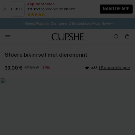
App-voordelen
NAAR DE APP
10% korting voor nieuwe klanten
LAATSTE KANS
⚡️
| Tot 50% korting>>
🩱
Meest Populair Corrigerend Badpakken| Must Have>>
💌Abonneer je & ontvang tot 15% korting>>
👙
Koop 3, krijg 15% korting | CODE: SW15
Stoere bikini set met dierenprint
33,00 €
37,00 €
5.0
1 Beoordelingen
-11%