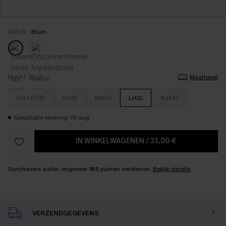
KLEUR:
Bruin
MAAT (EU)
Maattabel
XS(34/36)
S(38)
M(40)
L(42)
XL(44)
Geschatte levering: 19 aug.
IN WINKELWAGENEN
/
33,00 €
Sunchasers zullen ongeveer
165
punten verdienen.
Bekijk details
VERZENDGEGEVENS