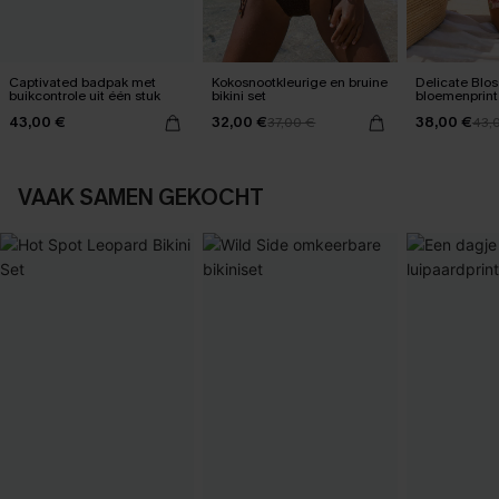
Captivated badpak met
Kokosnootkleurige en bruine
Delicate Blo
buikcontrole uit één stuk
bikini set
bloemenprint
één stuk
43,00 €
32,00 €
38,00 €
37,00 €
43,
VAAK SAMEN GEKOCHT