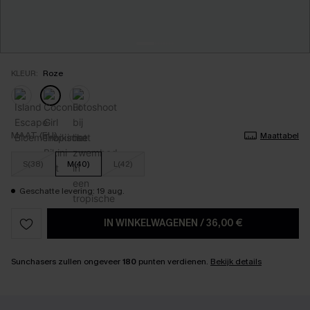
KLEUR:
Roze
MAAT (EU)
Maattabel
S(38)
M(40)
L(42)
Geschatte levering: 19 aug.
IN WINKELWAGENEN
/
36,00 €
Sunchasers zullen ongeveer
180
punten verdienen.
Bekijk details