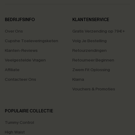
BEDRIJFSINFO
KLANTENSERVICE
Over Ons
Gratis Verzending op 79€+
Cupshe Toeleveringsketen
Volg Je Bestelling
Klanten-Reviews
Retourzendingen
Veelgestelde Vragen
Retourneer Beginnen
Affiliate
Zwem Fit Oplossing
Contacteer Ons
Klarna
Vouchers & Promoties
POPULAIRE COLLECTIE
Tummy Control
High Waist