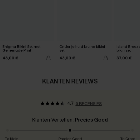
Enigma Bikini Set met
Onder je huid bruine bikini
Island Breez
Gemengde Print
set
bikiniset
43,00 €
43,00 €
37,00 €
KLANTEN REVIEWS
4.7
6 RECENSIES
Klanten Vertellen:
Precies Goed
Te Klein
Precies Goed
Te Groot