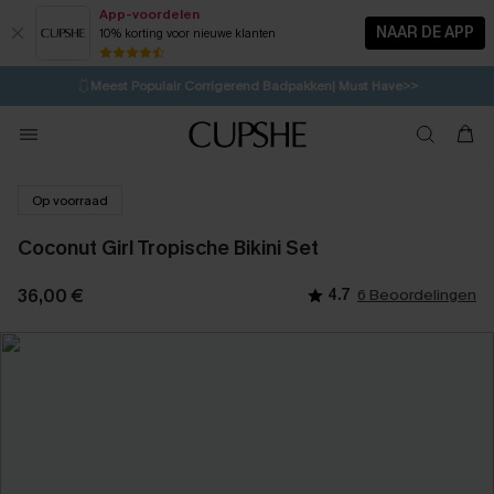
App-voordelen
NAAR DE APP
10% korting voor nieuwe klanten
LAATSTE KANS
⚡️
| Tot 50% korting>>
🩱
Meest Populair Corrigerend Badpakken| Must Have>>
1D:7H:13M:40S
👙
Koop 3, krijg 15% korting | CODE: SW15
💌Abonneer je & ontvang tot 15% korting>>
Op voorraad
Coconut Girl Tropische Bikini Set
36,00 €
4.7
6 Beoordelingen