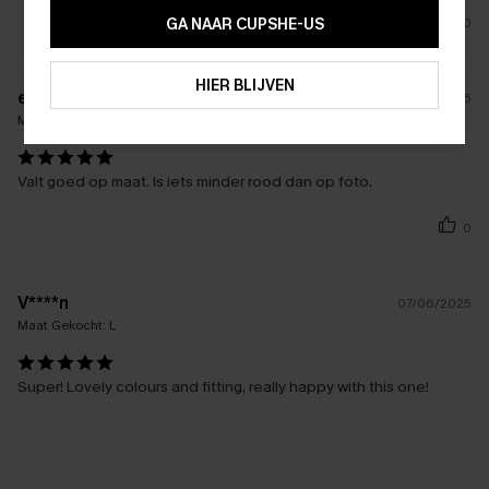
15% KORTING OP 2ST+
GA NAAR CUPSHE-US
0
ABONNEREN
HIER BLIJVEN
e****
31/08/2025
Maat Gekocht:
L
Valt goed op maat. Is iets minder rood dan op foto.
0
V****n
07/06/2025
Maat Gekocht:
L
Super! Lovely colours and fitting, really happy with this one!