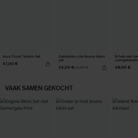
Aura Floral Tankini Set
Gekoelde cola bruine bikini
Ik heb een bik
set
corrigerende
47,00 €
mijn buik ge
34,00 €
49,00 €
43,00 €
VAAK SAMEN GEKOCHT