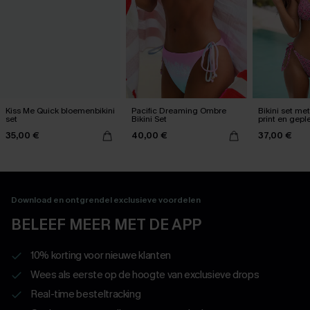
Kiss Me Quick bloemenbikini
Pacific Dreaming Ombre
Bikini set me
set
Bikini Set
print en gepl
35,00 €
40,00 €
37,00 €
Download en ontgrendel exclusieve voordelen
BELEEF MEER MET DE APP
10% korting voor nieuwe klanten
Wees als eerste op de hoogte van exclusieve drops
Real-time besteltracking