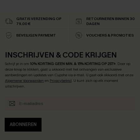
GRATIS VERZENDING OP
RETOURNEREN BINNEN 30
79,00 €
DAGEN
BEVEILIGEN PAYMEMT
VOUCHERS & PROMOTIES
INSCHRIJVEN & CODE KRIJGEN
Schrijf je in om
10% KORTING GEEN MIN. & 15% KORTING OP 2ST+
.
Door op
deze knop te klikken, gaat u akkoord met het ontvangen van exclusieve
aanbiedingen en updates van Cupshe via e-mail. U gaat ook akkoord met onze
Algemene Voorwaarden
en
Privacybeleid
. U kunt zich op elk moment
uitschrijven.
ABONNEREN