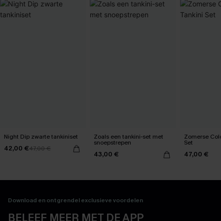
Night Dip zwarte tankiniset
Zoals een tankini-set met
Zomerse Colo
snoepstrepen
Set
42,00 €
47,00 €
43,00 €
47,00 €
Download en ontgrendel exclusieve voordelen
BELEEF MEER MET DE APP