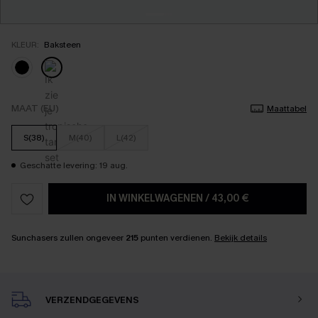
KLEUR:
Baksteen
MAAT (EU)
Maattabel
S(38)
M(40)
L(42)
Geschatte levering: 19 aug.
IN WINKELWAGENEN
/
43,00 €
Sunchasers zullen ongeveer
215
punten verdienen.
Bekijk details
VERZENDGEGEVENS