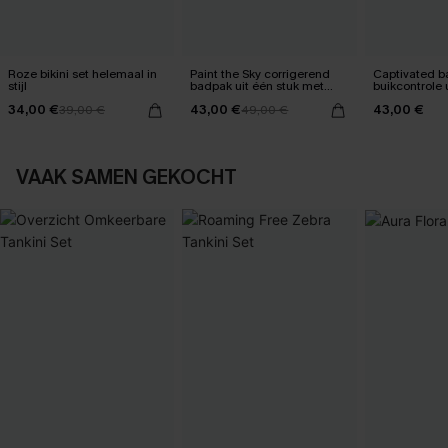
Roze bikini set helemaal in
Paint the Sky corrigerend
Captivated 
stijl
badpak uit één stuk met
buikcontrole 
buikcontrole
34,00 €
43,00 €
43,00 €
39,00 €
49,00 €
VAAK SAMEN GEKOCHT