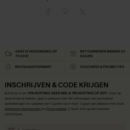
GRATIS VERZENDING OP
RETOURNEREN BINNEN 30
79,00 €
DAGEN
BEVEILIGEN PAYMEMT
VOUCHERS & PROMOTIES
INSCHRIJVEN & CODE KRIJGEN
Schrijf je in om
10% KORTING GEEN MIN. & 15% KORTING OP 2ST+
.
Door op
deze knop te klikken, gaat u akkoord met het ontvangen van exclusieve
aanbiedingen en updates van Cupshe via e-mail. U gaat ook akkoord met onze
Algemene Voorwaarden
en
Privacybeleid
. U kunt zich op elk moment
uitschrijven.