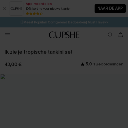
App-voordelen
NAAR DE APP
10% korting voor nieuwe klanten
LAATSTE KANS
⚡️
| Tot 50% korting>>
🩱
Meest Populair Corrigerend Badpakken| Must Have>>
💌Abonneer je & ontvang tot 15% korting>>
👙
Koop 3, krijg 15% korting | CODE: SW15
Ik zie je tropische tankini set
43,00 €
5.0
1 Beoordelingen