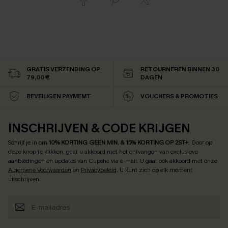
GRATIS VERZENDING OP
RETOURNEREN BINNEN 30
79,00 €
DAGEN
BEVEILIGEN PAYMEMT
VOUCHERS & PROMOTIES
INSCHRIJVEN & CODE KRIJGEN
Schrijf je in om
10% KORTING GEEN MIN. & 15% KORTING OP 2ST+
.
Door op
deze knop te klikken, gaat u akkoord met het ontvangen van exclusieve
aanbiedingen en updates van Cupshe via e-mail. U gaat ook akkoord met onze
Algemene Voorwaarden
en
Privacybeleid
. U kunt zich op elk moment
uitschrijven.