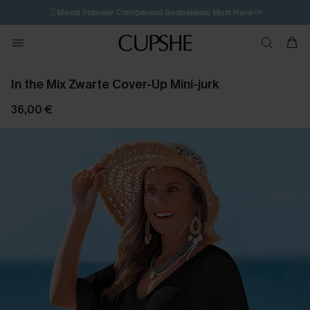
🩱
Meest Populair Corrigerend Badpakken| Must Have>>
1D:10H:58M:19S
👙
Koop 3, krijg 15% korting | CODE: SW15
💌Abonneer je & ontvang tot 15% korting>>
In the Mix Zwarte Cover-Up Mini-jurk
36,00 €