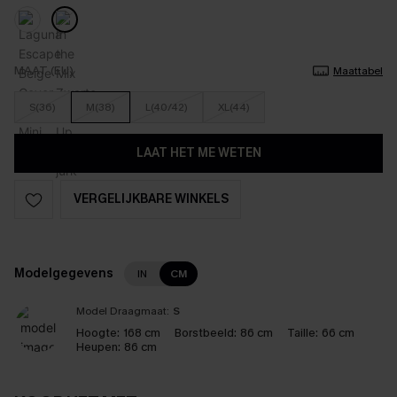
MAAT (EU)
Maattabel
S(36)
M(38)
L(40/42)
XL(44)
LAAT HET ME WETEN
VERGELIJKBARE WINKELS
Modelgegevens
IN
CM
Model Draagmaat:
S
Hoogte:
168 cm
Borstbeeld:
86 cm
Taille:
66 cm
Heupen:
86 cm