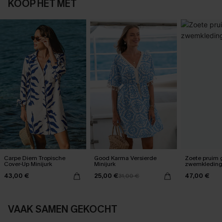
KOOP HET MET
Carpe Diem Tropische
Good Karma Versierde
Zoete pruim 
Cover-Up Minijurk
Minijurk
zwemkleding
43,00 €
25,00 €
47,00 €
31,00 €
VAAK SAMEN GEKOCHT