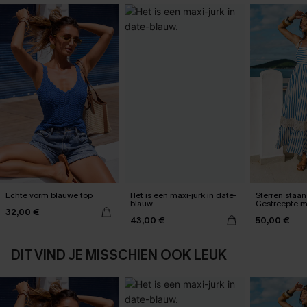
Echte vorm blauwe top
Het is een maxi-jurk in date-
Sterren staan 
blauw.
Gestreepte m
32,00 €
43,00 €
50,00 €
DIT VIND JE MISSCHIEN OOK LEUK