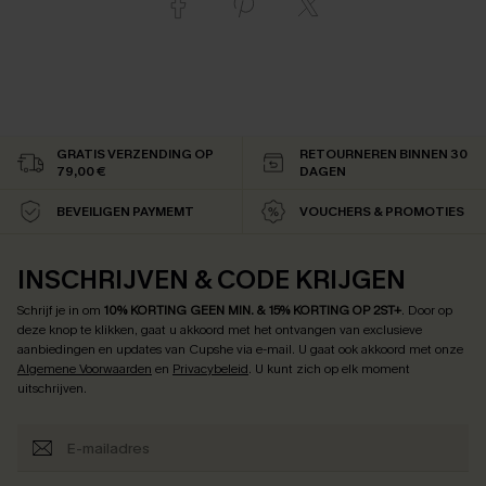
GRATIS VERZENDING OP
RETOURNEREN BINNEN 30
79,00 €
DAGEN
BEVEILIGEN PAYMEMT
VOUCHERS & PROMOTIES
INSCHRIJVEN & CODE KRIJGEN
Schrijf je in om
10% KORTING GEEN MIN. & 15% KORTING OP 2ST+
.
Door op
deze knop te klikken, gaat u akkoord met het ontvangen van exclusieve
aanbiedingen en updates van Cupshe via e-mail. U gaat ook akkoord met onze
Algemene Voorwaarden
en
Privacybeleid
. U kunt zich op elk moment
uitschrijven.