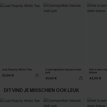
Just Peachy White Tee
Cosmopolitan blauwe midi-
Het is een max
jurk
blauw.
32,00 €
41,00 €
43,00 €
DIT VIND JE MISSCHIEN OOK LEUK