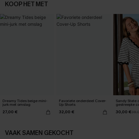
KOOP HET MET
Dreamy Tides beige mini-
Favoriete onderdeel Cover-
Sandy State 
jurk met omslag
Up Shorts
gestreepte c
27,00 €
32,00 €
30,00 €
38,
VAAK SAMEN GEKOCHT