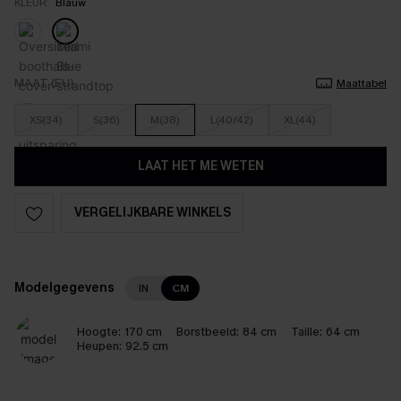
KLEUR:
Blauw
MAAT (EU)
Maattabel
XS(34)
S(36)
M(38)
L(40/42)
XL(44)
LAAT HET ME WETEN
VERGELIJKBARE WINKELS
Modelgegevens
IN
CM
Hoogte:
170 cm
Borstbeeld:
84 cm
Taille:
64 cm
Heupen:
92.5 cm