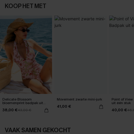
KOOP HET MET
Delicate Blossom
Movement zwarte mini-jurk
Point of Vie
bloemenprint badpak uit
uit één stuk
41,00 €
één stuk
38,00 €
40,00 €
43,00 €
46,
VAAK SAMEN GEKOCHT