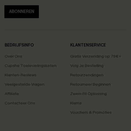
ABONNEREN
BEDRIJFSINFO
KLANTENSERVICE
Over Ons
Gratis Verzending op 79€+
Cupshe Toeleveringsketen
Volg Je Bestelling
Klanten-Reviews
Retourzendingen
Veelgestelde Vragen
Retourneer Beginnen
Affiliate
Zwem Fit Oplossing
Contacteer Ons
Klarna
Vouchers & Promoties