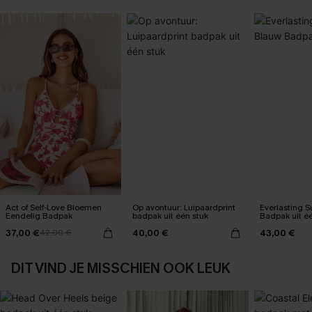
Act of Self-Love Bloemen
Op avontuur: Luipaardprint
Everlasting 
Eendelig Badpak
badpak uit één stuk
Badpak uit é
37,00 €
40,00 €
43,00 €
42,00 €
DIT VIND JE MISSCHIEN OOK LEUK