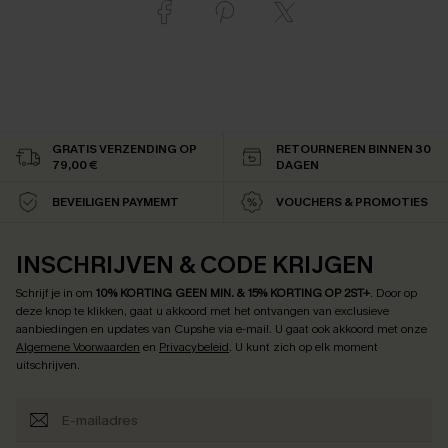
GRATIS VERZENDING OP
RETOURNEREN BINNEN 30
79,00 €
DAGEN
BEVEILIGEN PAYMEMT
VOUCHERS & PROMOTIES
INSCHRIJVEN & CODE KRIJGEN
Schrijf je in om
10% KORTING GEEN MIN. & 15% KORTING OP 2ST+
.
Door op
deze knop te klikken, gaat u akkoord met het ontvangen van exclusieve
aanbiedingen en updates van Cupshe via e-mail. U gaat ook akkoord met onze
Algemene Voorwaarden
en
Privacybeleid
. U kunt zich op elk moment
uitschrijven.