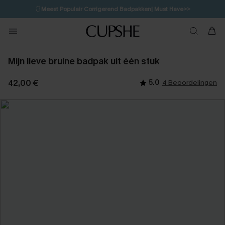
🩱
Meest Populair Corrigerend Badpakken| Must Have>>
💌Abonneer je & ontvang tot 15% korting>>
👙
Koop 3, krijg 15% korting | CODE: SW15
Mijn lieve bruine badpak uit één stuk
42,00 €
5.0
4 Beoordelingen