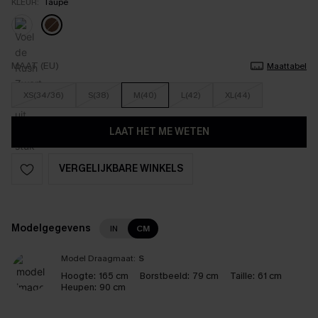
KLEUR:
Taupe
MAAT (EU)
Maattabel
XS(34/36)
S(38)
M(40)
L(42)
XL(44)
LAAT HET ME WETEN
VERGELIJKBARE WINKELS
Modelgegevens
IN
CM
Model Draagmaat:
S
Hoogte:
165 cm
Borstbeeld:
79 cm
Taille:
61 cm
Heupen:
90 cm