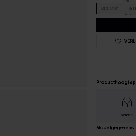
XS(34/36)
S(3
VERL
Producthoogtep
Modern
Modelgegevens