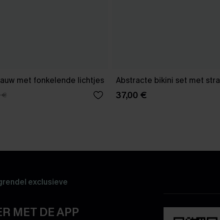
 blauw met fonkelende lichtjes
Abstracte bikini set met str
37,00 €
 €
rendel exclusieve
R MET DE APP