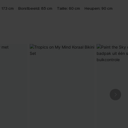
:
173 cm
Borstbeeld:
85 cm
Taille:
60 cm
Heupen:
90 cm