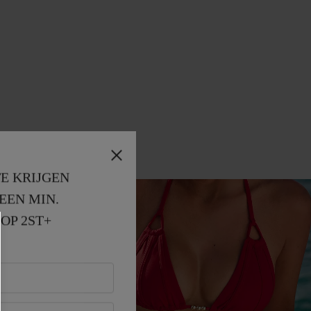
E KRIJGEN
EEN MIN. 
OP 2ST+