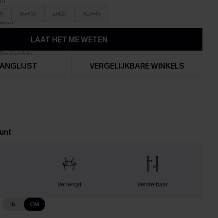
8)
M(40)
L(42)
XL(44)
LAAT HET ME WETEN
ANGLIJST
VERGELIJKBARE WINKELS
unt
Verlengd
Verstelbaar
IN
CM