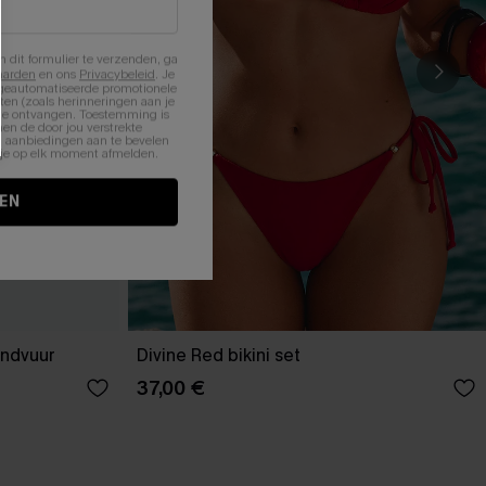
n dit formulier te verzenden, ga
aarden
en ons
Privacybeleid
. Je
 geautomatiseerde promotionele
en (zoals herinneringen aan je
te ontvangen. Toestemming is
en de door jou verstrekte
n aanbiedingen aan te bevelen
nt je op elk moment afmelden.
EN
andvuur
Divine Red bikini set
37,00 €