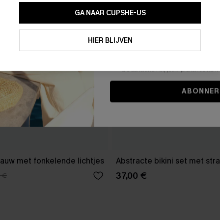
GA NAAR CUPSHE-US
Door je contactgegevens in te vullen e
je akkoord met onze
Algemene Voorw
HIER BLIJVEN
stemt er tevens mee in om herhaalde
en gepersonaliseerde marketingbericht
winkelwagen) en e-mails van Cupshe 
niet vereist voor een aankoop. We kunn
informatie gebruiken om producten e
die aansluiten bij jouw profiel. Je ku
ABONNER
 blauw met fonkelende lichtjes
Abstracte bikini set met str
37,00 €
 €