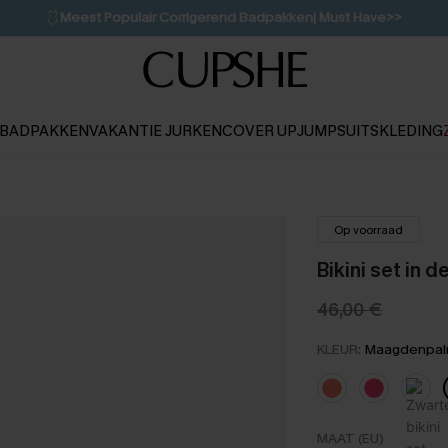
🩱
Meest Populair Corrigerend Badpakken| Must Have>>
💌Abonneer je & ontvang tot 15% korting>>
👙
Koop 3, krijg 15% korting | CODE: SW15
BADPAKKEN
VAKANTIE JURKEN
COVER UP
JUMPSUITS
KLEDING
Op voorraad
Bikini set in d
46,00 €
KLEUR:
Maagdenpa
MAAT (EU)