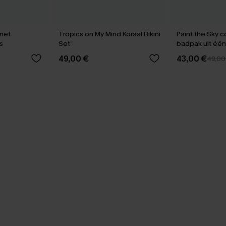
 met
Tropics on My Mind Koraal Bikini
Paint the Sky c
s
Set
badpak uit één
buikcontrole
49,00 €
43,00 €
49,00