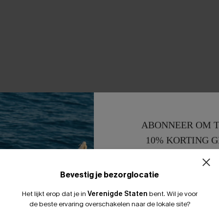
ABONNEER OM T
10% KORTING G
15% KORTING 
Bevestig je bezorglocatie
Het lijkt erop dat je in
Verenigde Staten
bent.
Wil je voor
de beste ervaring overschakelen naar de lokale site?