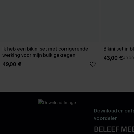
Ik heb een bikini set met corrigerende
Bikini set in
werking voor mijn buik gekregen.
43,00 €
49,00
49,00 €
Download en ontg
voordelen
BELEEF MEE