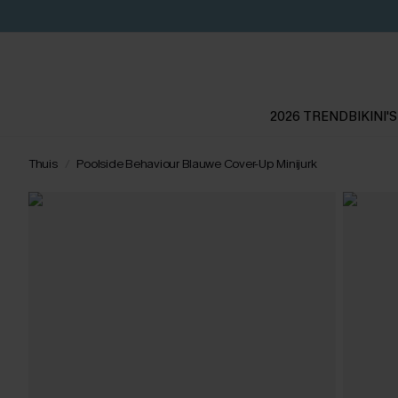
2026 TREND
BIKINI'S
Thuis
Poolside Behaviour Blauwe Cover-Up Minijurk