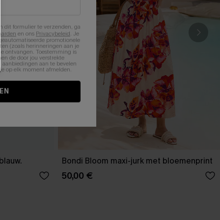
n dit formulier te verzenden, ga
aarden
en ons
Privacybeleid
. Je
 geautomatiseerde promotionele
en (zoals herinneringen aan je
te ontvangen. Toestemming is
en de door jou verstrekte
n aanbiedingen aan te bevelen
nt je op elk moment afmelden.
EN
-blauw.
Bondi Bloom maxi-jurk met bloemenprint
50,00 €