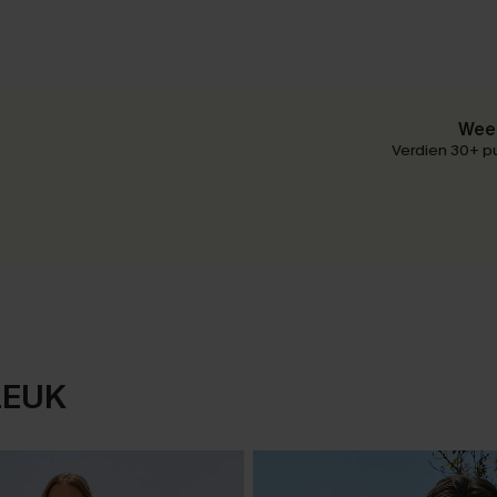
Wees
Verdien 30+ pu
LEUK