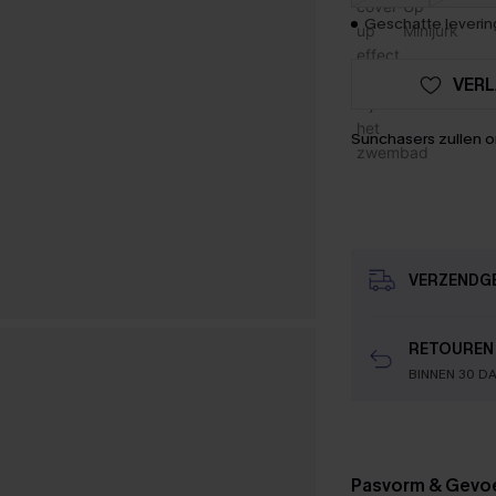
Geschatte levering
VERL
Sunchasers zullen 
VERZENDG
RETOUREN
BINNEN 30 D
Pasvorm & Gevo