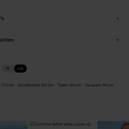
's
ucties
IN
CM
:
173 cm
Borstbeeld:
80 cm
Taille:
60 cm
Heupen:
90 cm