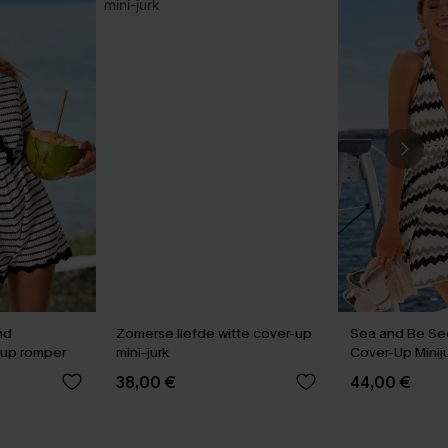
nd
Zomerse liefde witte cover-up
Sea and Be Se
-up romper
mini-jurk
Cover-Up Minij
38,00 €
44,00 €