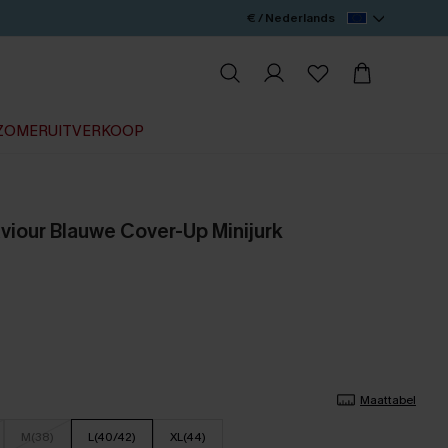
€ / Nederlands
ZOMERUITVERKOOP
viour Blauwe Cover-Up Minijurk
Maattabel
M(38)
L(40/42)
XL(44)