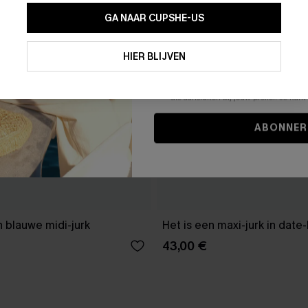
GA NAAR CUPSHE-US
Door je contactgegevens in te vullen e
je akkoord met onze
Algemene Voorw
HIER BLIJVEN
stemt er tevens mee in om herhaalde
en gepersonaliseerde marketingbericht
winkelwagen) en e-mails van Cupshe 
niet vereist voor een aankoop. We kunn
informatie gebruiken om producten e
die aansluiten bij jouw profiel. Je ku
ABONNER
 blauwe midi-jurk
Het is een maxi-jurk in date
43,00 €