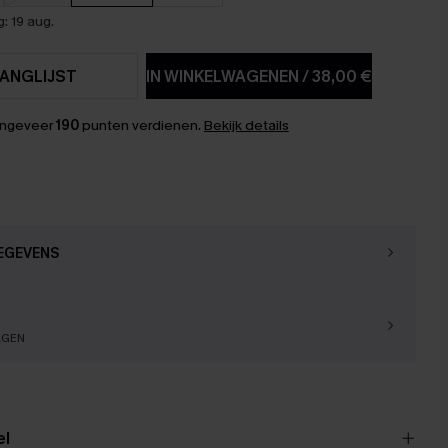
: 19 aug.
ANGLIJST
IN WINKELWAGENEN
/
38,00 €
ongeveer
190
punten verdienen.
Bekijk details
EGEVENS
AGEN
el