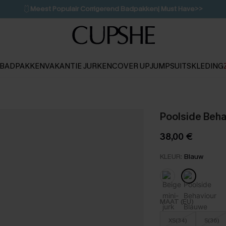
🩱
Meest Populair Corrigerend Badpakken| Must Have>>
💌Abonneer je & ontvang tot 15% korting>>
👙
Koop 3, krijg 15% korting | CODE: SW15
BADPAKKEN
VAKANTIE JURKEN
COVER UP
JUMPSUITS
KLEDING
Poolside Beha
38,00 €
KLEUR:
Blauw
MAAT (EU)
XS(34)
S(36)