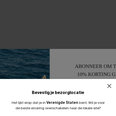
ABONNEER OM T
10% KORTING G
15% KORTING 
Bevestig je bezorglocatie
Het lijkt erop dat je in
Verenigde Staten
bent.
Wil je voor
de beste ervaring overschakelen naar de lokale site?