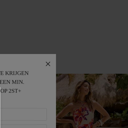
E KRIJGEN
EEN MIN. 
OP 2ST+