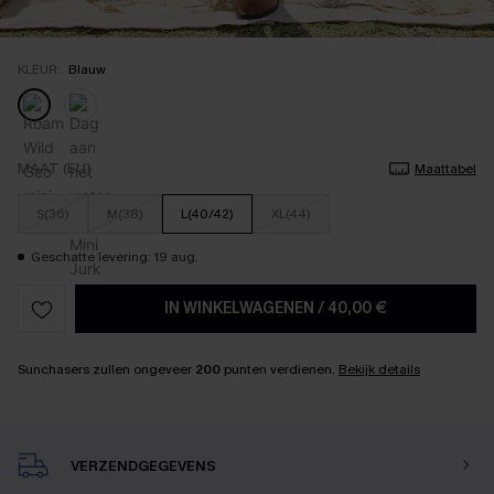
KLEUR:
Blauw
MAAT (EU)
Maattabel
S(36)
M(38)
L(40/42)
XL(44)
Geschatte levering: 19 aug.
IN WINKELWAGENEN
/
40,00 €
Sunchasers zullen ongeveer
200
punten verdienen.
Bekijk details
VERZENDGEGEVENS