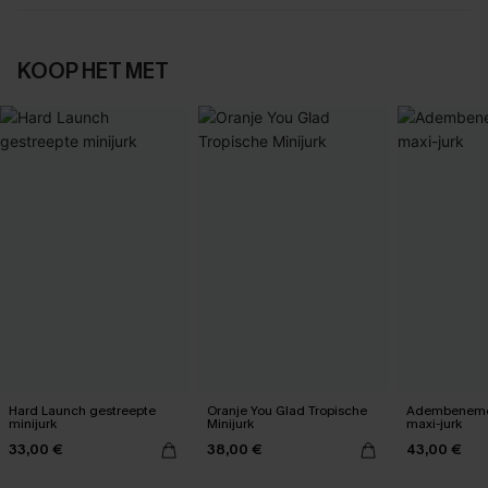
KOOP HET MET
Hard Launch gestreepte
Oranje You Glad Tropische
Adembeneme
minijurk
Minijurk
maxi-jurk
33,00 €
38,00 €
43,00 €