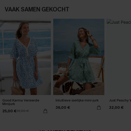
VAAK SAMEN GEKOCHT
Good Karma Versierde
Intuïtieve sierlijke mini-jurk
Just Peachy 
Minijurk
36,00 €
32,00 €
25,00 €
31,00 €