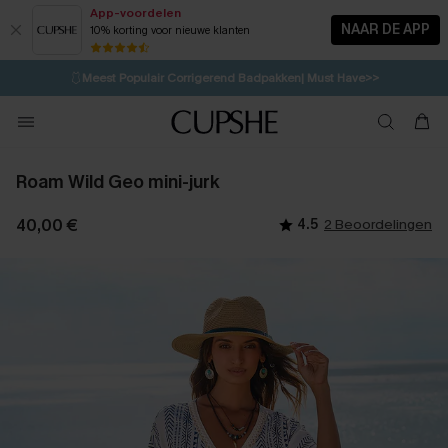
App-voordelen
NAAR DE APP
10% korting voor nieuwe klanten
LAATSTE KANS
⚡️
| Tot 50% korting>>
🩱
Meest Populair Corrigerend Badpakken| Must Have>>
💌Abonneer je & ontvang tot 15% korting>>
👙
Koop 3, krijg 15% korting | CODE: SW15
Roam Wild Geo mini-jurk
40,00 €
4.5
2 Beoordelingen