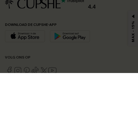
4.4
MAX - 15%
DOWNLOAD DE CUPSHE-APP
VOLG ONS OP
©2026 CUPSHE EU
Bekijk onze
algemene voorwaarden
,
privacybeleid
en
toegankelijkheidsverklaring
.
Cookie-beheer