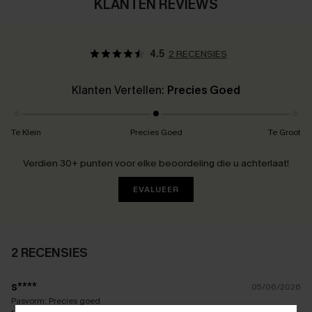
KLANTEN REVIEWS
4.5
2 RECENSIES
Klanten Vertellen:
Precies Goed
Te Klein
Precies Goed
Te Groot
Verdien 30+ punten voor elke beoordeling die u achterlaat!
EVALUEER
2 RECENSIES
s****
05/06/2026
Pasvorm:
Precies goed