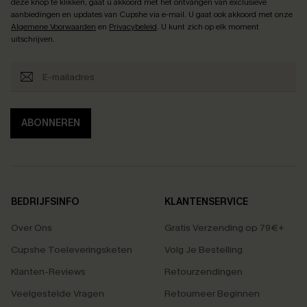
deze knop te klikken, gaat u akkoord met het ontvangen van exclusieve
aanbiedingen en updates van Cupshe via e-mail. U gaat ook akkoord met onze
Algemene Voorwaarden
en
Privacybeleid
. U kunt zich op elk moment
uitschrijven.
ABONNEREN
BEDRIJFSINFO
KLANTENSERVICE
Over Ons
Gratis Verzending op 79€+
Cupshe Toeleveringsketen
Volg Je Bestelling
Klanten-Reviews
Retourzendingen
Veelgestelde Vragen
Retourneer Beginnen