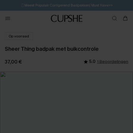
🩱
Meest Populair Corrigerend Badpakken| Must Have>>
1D:7H:34M:32S
👙
Koop 3, krijg 15% korting | CODE: SW15
💌Abonneer je & ontvang tot 15% korting>>
Op voorraad
Sheer Thing badpak met buikcontrole
37,00 €
5.0
1 Beoordelingen