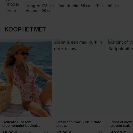
Hoogte:
173 cm
Borstbeeld:
85 cm
Taille:
60 cm
Heupen:
90 cm
KOOP HET MET
Delicate Blossom
Het is een maxi-jurk in date-
Point of Vie
bloemenprint badpak uit
blauw.
uit één stuk
één stuk
38,00 €
43,00 €
40,00 €
43,00 €
46,