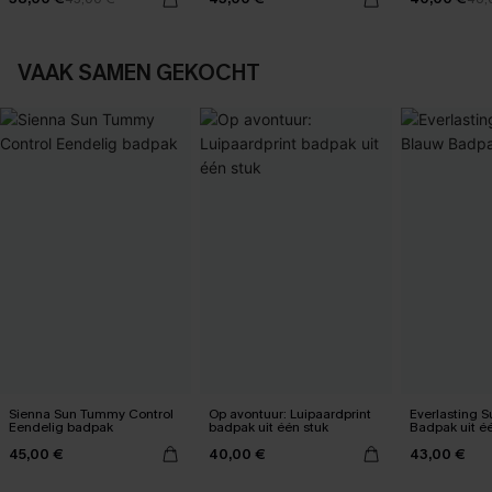
VAAK SAMEN GEKOCHT
Sienna Sun Tummy Control
Op avontuur: Luipaardprint
Everlasting 
Eendelig badpak
badpak uit één stuk
Badpak uit é
45,00 €
40,00 €
43,00 €