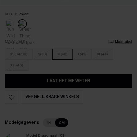
KLEUR:
Zwart
MAAT (EU)
Maattabel
XS(34/36)
S(38)
M(40)
L(42)
XL(44)
XXL(46)
LAAT HET ME WETEN
VERGELIJKBARE WINKELS
Modelgegevens
IN
CM
Model Draagmaat:
XS