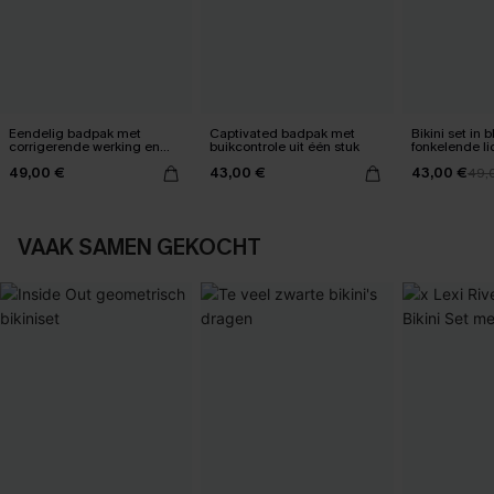
Eendelig badpak met
Captivated badpak met
Bikini set in
corrigerende werking en
buikcontrole uit één stuk
fonkelende li
een vervaagde
49,00 €
43,00 €
43,00 €
zonsondergang
49,
VAAK SAMEN GEKOCHT