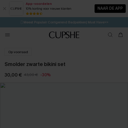
App-voordelen
NAAR DE APP
10% korting voor nieuwe klanten
LAATSTE KANS
⚡️
| Tot 50% korting>>
🩱
Meest Populair Corrigerend Badpakken| Must Have>>
💌Abonneer je & ontvang tot 15% korting>>
👙
Koop 3, krijg 15% korting | CODE: SW15
Op voorraad
Smolder zwarte bikini set
30,00 €
43,00 €
-30%