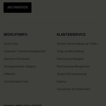
ABONNEREN
BEDRIJFSINFO
KLANTENSERVICE
Over Ons
Gratis Verzending op 79€+
Cupshe Toeleveringsketen
Volg Je Bestelling
Klanten-Reviews
Retourzendingen
Veelgestelde Vragen
Retourneer Beginnen
Affiliate
Zwem Fit Oplossing
Contacteer Ons
Klarna
Vouchers & Promoties