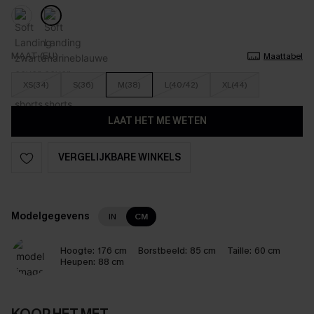
MAAT (EU)
Maattabel
XS(34)
S(36)
M(38)
L(40/42)
XL(44)
LAAT HET ME WETEN
VERGELIJKBARE WINKELS
Modelgegevens
IN
CM
Hoogte:
176 cm
Borstbeeld:
85 cm
Taille:
60 cm
Heupen:
88 cm