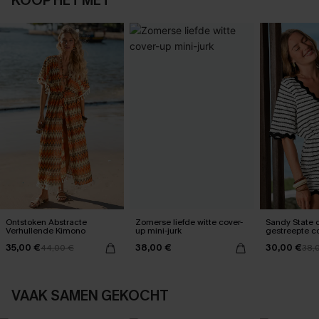
KOOP HET MET
Ontstoken Abstracte
Zomerse liefde witte cover-
Sandy State 
Verhullende Kimono
up mini-jurk
gestreepte c
35,00 €
38,00 €
30,00 €
44,00 €
38,
VAAK SAMEN GEKOCHT