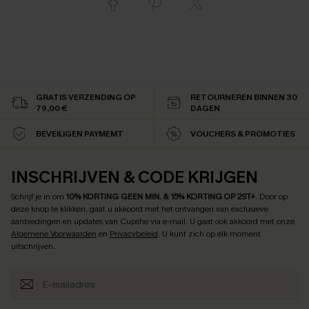
GRATIS VERZENDING OP
RETOURNEREN BINNEN 30
79,00 €
DAGEN
BEVEILIGEN PAYMEMT
VOUCHERS & PROMOTIES
INSCHRIJVEN & CODE KRIJGEN
Schrijf je in om
10% KORTING GEEN MIN. & 15% KORTING OP 2ST+
.
Door op
deze knop te klikken, gaat u akkoord met het ontvangen van exclusieve
aanbiedingen en updates van Cupshe via e-mail. U gaat ook akkoord met onze
Algemene Voorwaarden
en
Privacybeleid
. U kunt zich op elk moment
uitschrijven.