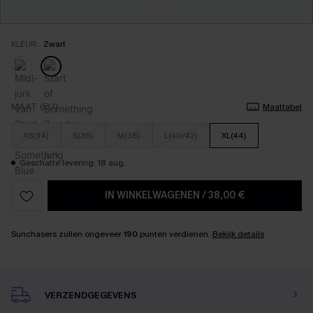
KLEUR:
Zwart
MAAT (EU)
Maattabel
XS(34)
S(36)
M(38)
L(40/42)
XL(44)
Geschatte levering: 18 aug.
IN WINKELWAGENEN
/
38,00 €
Sunchasers zullen ongeveer
190
punten verdienen.
Bekijk details
VERZENDGEGEVENS