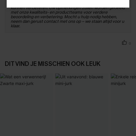
producten en de verwachtingen van onze klanten verder
kunnen verbeteren. Uw opmerkingen zullen worden gedeeld
met onze kwaliteits- en productteams voor verdere
beoordeling en verbetering. Mocht u hulp nodig hebben,
neem dan gerust contact met ons op – we staan ​​altijd voor u
klaar.
0
DIT VIND JE MISSCHIEN OOK LEUK