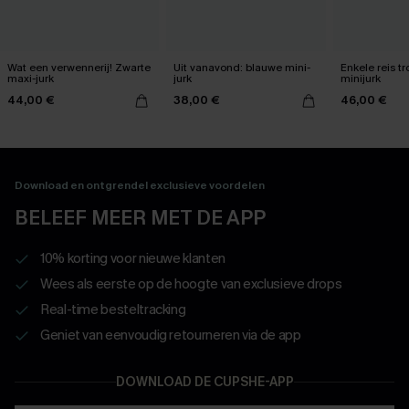
Wat een verwennerij! Zwarte
Uit vanavond: blauwe mini-
Enkele reis t
maxi-jurk
jurk
minijurk
44,00 €
38,00 €
46,00 €
Download en ontgrendel exclusieve voordelen
BELEEF MEER MET DE APP
10% korting voor nieuwe klanten
Wees als eerste op de hoogte van exclusieve drops
Real-time besteltracking
Geniet van eenvoudig retourneren via de app
DOWNLOAD DE CUPSHE-APP