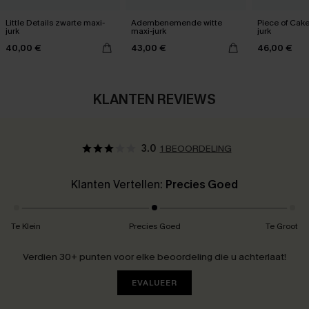
Little Details zwarte maxi-
Adembenemende witte
Piece of Cake
jurk
maxi-jurk
jurk
40,00 €
43,00 €
46,00 €
KLANTEN REVIEWS
3.0
1 BEOORDELING
Klanten Vertellen:
Precies Goed
Te Klein
Precies Goed
Te Groot
Verdien 30+ punten voor elke beoordeling die u achterlaat!
EVALUEER