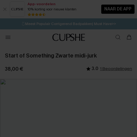
App-voordelen
NAAR DE APP
10% korting voor nieuwe klanten
LAATSTE KANS
⚡️
| Tot 50% korting>>
🩱
Meest Populair Corrigerend Badpakken| Must Have>>
💌Abonneer je & ontvang tot 15% korting>>
👙
Koop 3, krijg 15% korting | CODE: SW15
Start of Something Zwarte midi-jurk
38,00 €
3.0
1 Beoordelingen