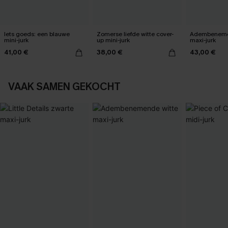
Iets goeds: een blauwe
Zomerse liefde witte cover-
Adembeneme
mini-jurk
up mini-jurk
maxi-jurk
41,00 €
38,00 €
43,00 €
VAAK SAMEN GEKOCHT