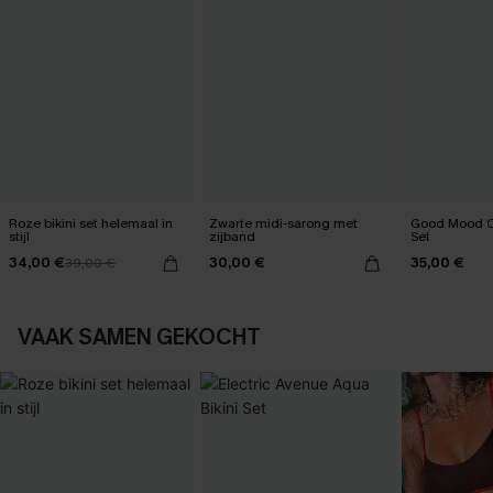
Roze bikini set helemaal in
Zwarte midi-sarong met
Good Mood Cl
stijl
zijband
Set
34,00 €
30,00 €
35,00 €
39,00 €
VAAK SAMEN GEKOCHT