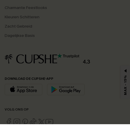
Charmante Feestlooks
Kleuren Schitteren
Zacht Gebreid
Dagelijkse Basis
4.3
MAX - 15%
DOWNLOAD DE CUPSHE-APP
VOLG ONS OP