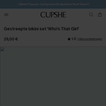
🩱
Meest Populair Corrigerend Badpakken| Must Have>>
3H:35M:17S
👙
Koop 3, krijg 15% korting | CODE: SW15
💌Abonneer je & ontvang tot 15% korting>>
Gestreepte bikini set 'Who's That Girl'
29,00 €
1.0
1 Beoordelingen