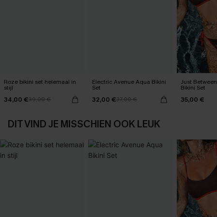
Roze bikini set helemaal in
Electric Avenue Aqua Bikini
Just Between
stijl
Set
Bikini Set
34,00 €
32,00 €
35,00 €
39,00 €
37,00 €
DIT VIND JE MISSCHIEN OOK LEUK