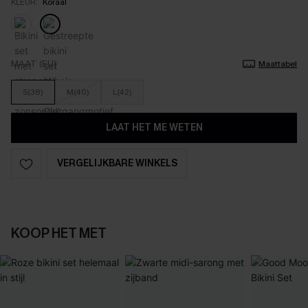
KLEUR:
Koraal
MAAT (EU)
Maattabel
S(38)
M(40)
L(42)
LAAT HET ME WETEN
VERGELIJKBARE WINKELS
KOOP HET MET