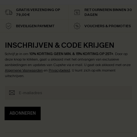
GRATIS VERZENDING OP
RETOURNEREN BINNEN 30
79,00 €
DAGEN
BEVEILIGEN PAYMEMT
VOUCHERS & PROMOTIES
INSCHRIJVEN & CODE KRIJGEN
Schrijf je in om
10% KORTING GEEN MIN. & 15% KORTING OP 2ST+
.
Door op
deze knop te klikken, gaat u akkoord met het ontvangen van exclusieve
aanbiedingen en updates van Cupshe via e-mail. U gaat ook akkoord met onze
Algemene Voorwaarden
en
Privacybeleid
. U kunt zich op elk moment
uitschrijven.
ABONNEREN