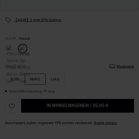
【AG18】2 met 10% korting
KLEUR:
Koraal
MAAT (EU)
Maattabel
S(38)
M(40)
L(42)
Geschatte levering: 19 aug.
IN WINKELWAGENEN
/
35,00 €
Sunchasers zullen ongeveer
175
punten verdienen.
Bekijk details