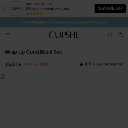
App-voordelen
NAAR DE APP
10% korting voor nieuwe klanten
LAATSTE KANS
⚡️
| Tot 50% korting>>
🩱
Meest Populair Corrigerend Badpakken| Must Have>>
1D:8H:26M:55S
👙
Koop 3, krijg 15% korting | CODE: SW15
💌Abonneer je & ontvang tot 15% korting>>
Wrap Up Coral Bikini Set
35,00 €
39,00 €
4.0
6 Beoordelingen
-10%