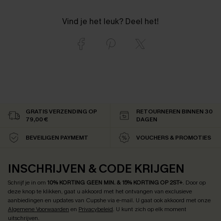
Vind je het leuk? Deel het!
GRATIS VERZENDING OP
RETOURNEREN BINNEN 30
79,00 €
DAGEN
BEVEILIGEN PAYMEMT
VOUCHERS & PROMOTIES
INSCHRIJVEN & CODE KRIJGEN
Schrijf je in om
10% KORTING GEEN MIN. & 15% KORTING OP 2ST+
.
Door op
deze knop te klikken, gaat u akkoord met het ontvangen van exclusieve
aanbiedingen en updates van Cupshe via e-mail. U gaat ook akkoord met onze
Algemene Voorwaarden
en
Privacybeleid
. U kunt zich op elk moment
uitschrijven.