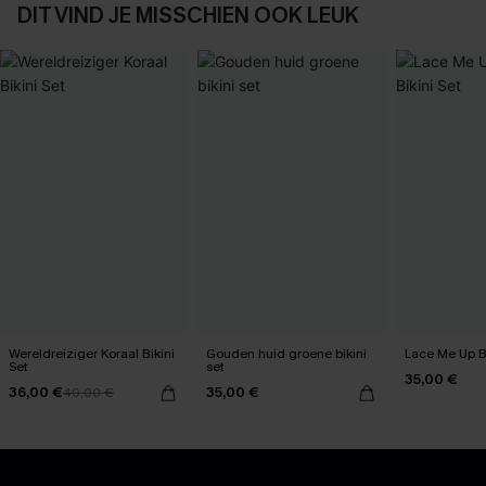
DIT VIND JE MISSCHIEN OOK LEUK
Wereldreiziger Koraal Bikini
Gouden huid groene bikini
Lace Me Up Br
Set
set
35,00 €
36,00 €
35,00 €
40,00 €