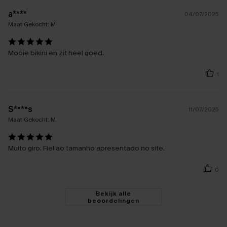
a****
04/07/2025
Maat Gekocht:
M
Mooie bikini en zit heel goed.
1
S****s
11/07/2025
Maat Gekocht:
M
Muito giro. Fiel ao tamanho apresentado no site.
0
Bekijk alle
beoordelingen