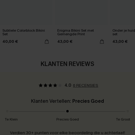
Subtiele Colorblock Bikini
Enigma Bikini Set met
Onder je huid
Set
Gemengde Print
set
40,00 €
43,00 €
43,00 €
KLANTEN REVIEWS
4.0
6 RECENSIES
Klanten Vertellen:
Precies Goed
Te Klein
Precies Goed
Te Groot
Verdien 30+ punten voor elke beoordeling die u achterlaat!