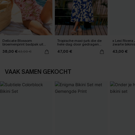
Delicate Blossom
Tropische maxi-jurk die de
x Lexi Rivera
bloemenprint badpak uit
hele dag door gedragen
zwarte bikini
één stuk
kan worden
38,00 €
47,00 €
43,00 €
43,00 €
VAAK SAMEN GEKOCHT