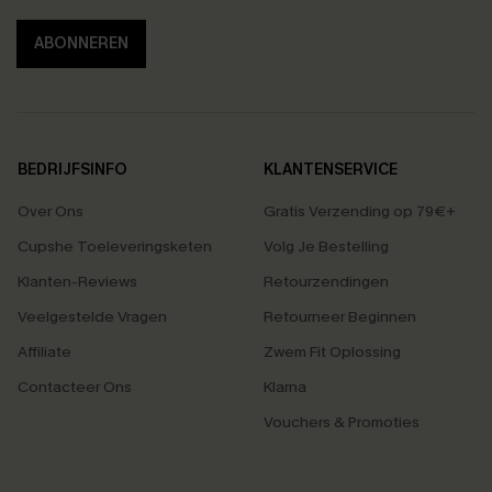
ABONNEREN
BEDRIJFSINFO
KLANTENSERVICE
Over Ons
Gratis Verzending op 79€+
Cupshe Toeleveringsketen
Volg Je Bestelling
Klanten-Reviews
Retourzendingen
Veelgestelde Vragen
Retourneer Beginnen
Affiliate
Zwem Fit Oplossing
Contacteer Ons
Klarna
Vouchers & Promoties