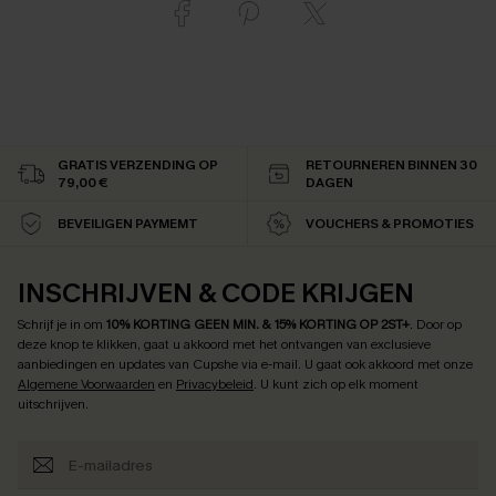
GRATIS VERZENDING OP
RETOURNEREN BINNEN 30
79,00 €
DAGEN
BEVEILIGEN PAYMEMT
VOUCHERS & PROMOTIES
INSCHRIJVEN & CODE KRIJGEN
Schrijf je in om
10% KORTING GEEN MIN. & 15% KORTING OP 2ST+
.
Door op
deze knop te klikken, gaat u akkoord met het ontvangen van exclusieve
aanbiedingen en updates van Cupshe via e-mail. U gaat ook akkoord met onze
Algemene Voorwaarden
en
Privacybeleid
. U kunt zich op elk moment
uitschrijven.