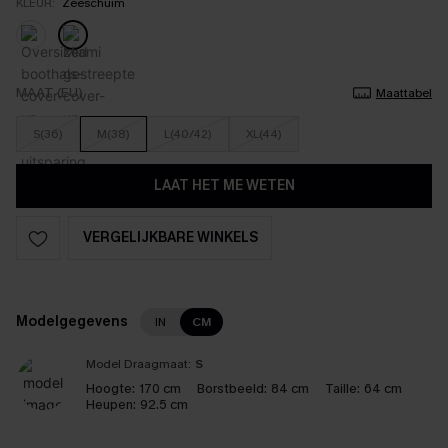
KLEUR:
Zeeschuim
MAAT (EU)
Maattabel
S(36)
M(38)
L(40/42)
XL(44)
LAAT HET ME WETEN
VERGELIJKBARE WINKELS
Modelgegevens
IN
CM
Model Draagmaat:
S
Hoogte:
170 cm
Borstbeeld:
84 cm
Taille:
64 cm
Heupen:
92.5 cm