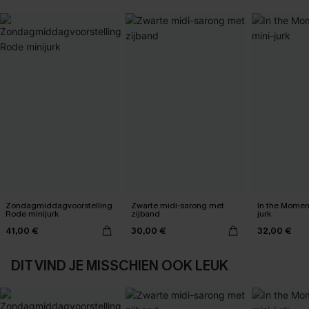
Zondagmiddagvoorstelling
Zwarte midi-sarong met
In the Momen
Rode minijurk
zijband
jurk
41,00 €
30,00 €
32,00 €
DIT VIND JE MISSCHIEN OOK LEUK