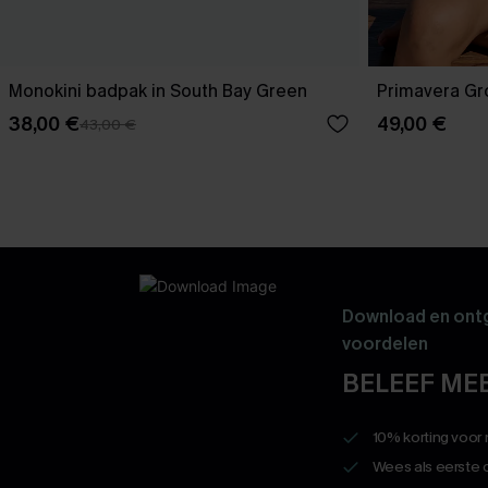
Monokini badpak in South Bay Green
Primavera G
38,00 €
49,00 €
43,00 €
Download en ontg
voordelen
BELEEF MEE
10% korting voor
Wees als eerste 