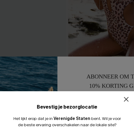
ng Warme Bruine Monokini
Langs de kust: Monokini met
ABONNEER OM T
43,00 €
10% KORTING G
 €
15% KORTING 
Bevestig je bezorglocatie
Het lijkt erop dat je in
Verenigde Staten
bent.
Wil je voor
LEUK
de beste ervaring overschakelen naar de lokale site?