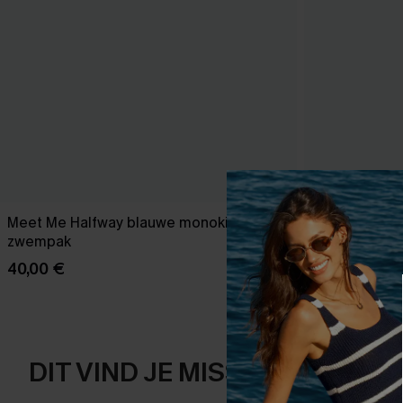
Meet Me Halfway blauwe monokini
Zonsonderga
zwempak
Badpak
40,00 €
43,00 €
49,00
DIT VIND JE MISSCHIEN OOK 