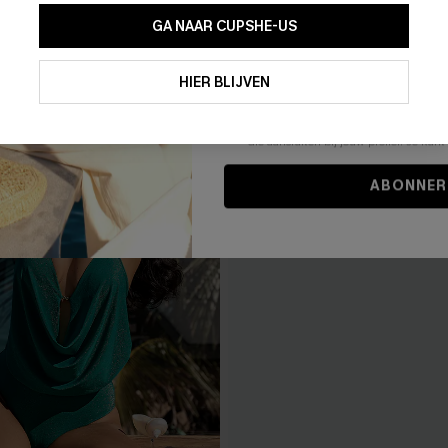
GA NAAR CUPSHE-US
Door je contactgegevens in te vullen e
je akkoord met onze
Algemene Voorw
HIER BLIJVEN
stemt er tevens mee in om herhaalde
en gepersonaliseerde marketingbericht
winkelwagen) en e-mails van Cupshe 
niet vereist voor een aankoop. We kunn
informatie gebruiken om producten e
die aansluiten bij jouw profiel. Je ku
ABONNER