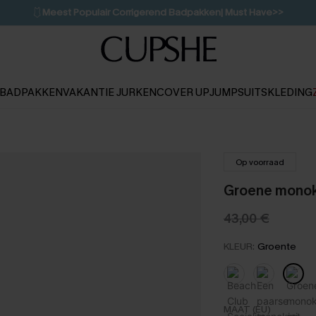
🩱
Meest Populair Corrigerend Badpakken| Must Have>>
💌Abonneer je & ontvang tot 15% korting>>
👙
Koop 3, krijg 15% korting | CODE: SW15
BADPAKKEN
VAKANTIE JURKEN
COVER UP
JUMPSUITS
KLEDING
Op voorraad
Groene monoki
43,00 €
KLEUR:
Groente
MAAT (EU)