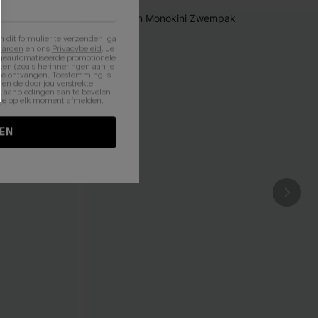
n dit formulier te verzenden, ga
aarden
en ons
Privacybeleid
. Je
 geautomatiseerde promotionele
en (zoals herinneringen aan je
te ontvangen. Toestemming is
en de door jou verstrekte
n aanbiedingen aan te bevelen
nt je op elk moment afmelden.
EN