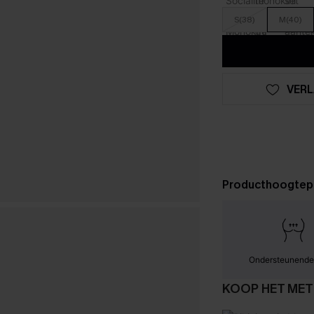
S(38)
M(40)
VERL
Producthoogtep
Ondersteunende
KOOP HET MET